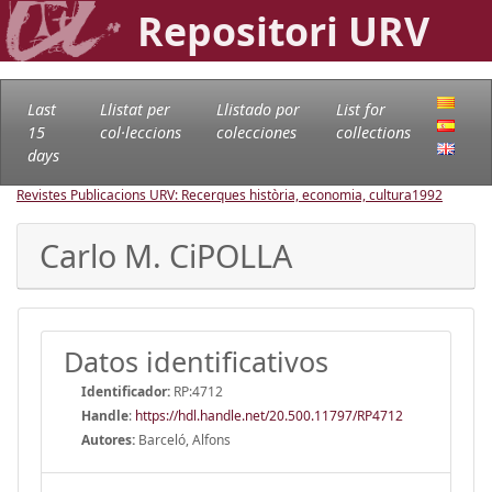
Repositori URV
Last
Llistat per
Llistado por
List for
15
col·leccions
colecciones
collections
days
Revistes Publicacions URV: Recerques història, economia, cultura
1992
Carlo M. CiPOLLA
Datos identificativos
Identificador:
RP:4712
Handle
:
https://hdl.handle.net/20.500.11797/RP4712
Autores:
Barceló, Alfons