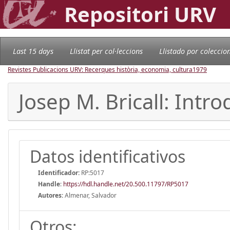
Repositori URV
Last 15 days
Llistat per col·leccions
Llistado por coleccio
Revistes Publicacions URV: Recerques història, economia, cultura
1979
Josep M. Bricall: Intr
Datos identificativos
Identificador:
RP:5017
Handle
:
https://hdl.handle.net/20.500.11797/RP5017
Autores:
Almenar, Salvador
Otros: