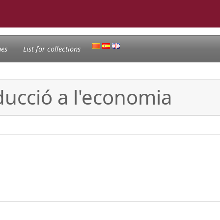
nes
List for collections
oducció a l'economia