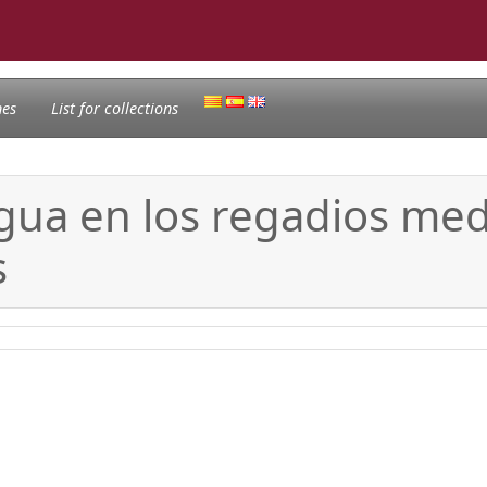
nes
List for collections
agua en los regadios me
s