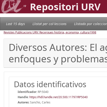
Repositori URV
Last 15 days
Llistat per col·leccions
Llistado por coleccio
Revistes Publicacions URV: Recerques història, economia, cultura
1998
Diversos Autores: El 
enfoques y problema
Datos identificativos
Identificador:
RP:5040
Handle
:
https://hdl.handle.net/20.500.11797/RP5040
Autores:
Sanchis, Carles