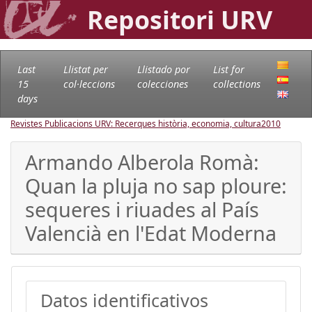
Repositori URV
Last
Llistat per
Llistado por
List for
15
col·leccions
colecciones
collections
days
Revistes Publicacions URV: Recerques història, economia, cultura
2010
Armando Alberola Romà:
Quan la pluja no sap ploure:
sequeres i riuades al País
Valencià en l'Edat Moderna
Datos identificativos