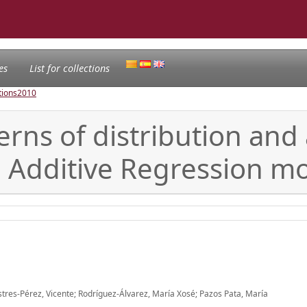
es
List for collections
tions
2010
terns of distribution an
d Additive Regression m
res-Pérez, Vicente; Rodríguez-Álvarez, María Xosé; Pazos Pata, María