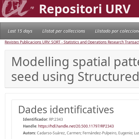
Repositori URV
Last 15 days
Llistat per col·leccions
Llistado por coleccion
Revistes Publicacions URV: SORT - Statistics and Operations Research Transac
Modelling spatial pat
seed using Structure
Dades identificatives
Identificador:
RP:2343
Handle
:
https://hdl.handle.net/20.500.11797/RP2343
Autors:
Cadarso-Suárez, Carmen; Fernández-Pulpeiro, Eugenio; Lust