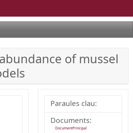
d abundance of mussel
odels
Paraules clau:
Documents:
DocumentPrincipal