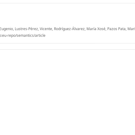
genio, Lustres-Pérez, Vicente, Rodríguez-Álvarez, María Xosé, Pazos Pata, Mar
o:eu-repo/semantics/article