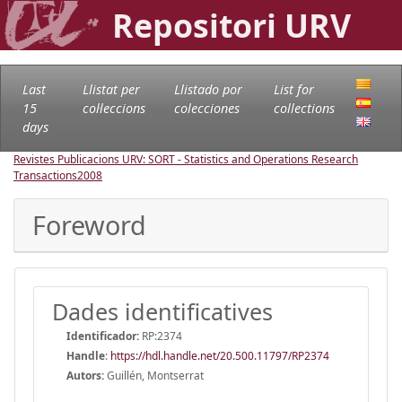
Repositori URV
Last
Llistat per
Llistado por
List for
15
col·leccions
colecciones
collections
days
Revistes Publicacions URV: SORT - Statistics and Operations Research
Transactions
2008
Foreword
Dades identificatives
Identificador:
RP:2374
Handle
:
https://hdl.handle.net/20.500.11797/RP2374
Autors:
Guillén, Montserrat