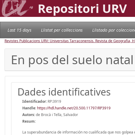
Repositori URV
Last 15 days
Llistat per col·leccions
Llistado por coleccion
Revistes Publicacions URV: Universitas Tarraconensis. Revista de Geografia, His
En pos del suelo natal
Dades identificatives
Identificador:
RP:3919
Handle
:
https://hdl.handle.net/20.500.11797/RP3919
Autors:
de Brocà i Tella, Salvador
Resum:
La superabundancia de información no cualificada que nos golpea