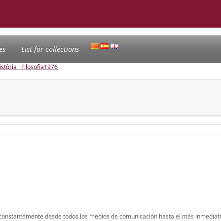
es
List for collections
tòria i Filosofia
1976
 constantemente desde todos los medios de comunicación hasta el más inmediat