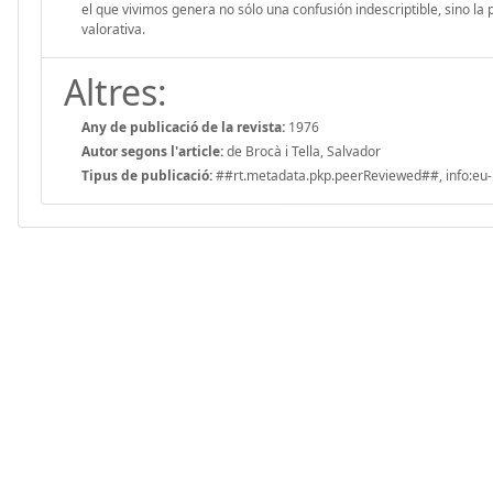
el que vivimos genera no sólo una confusión indescriptible, sino la
valorativa.
Altres:
Any de publicació de la revista:
1976
Autor segons l'article:
de Brocà i Tella, Salvador
Tipus de publicació:
##rt.metadata.pkp.peerReviewed##, info:eu-r