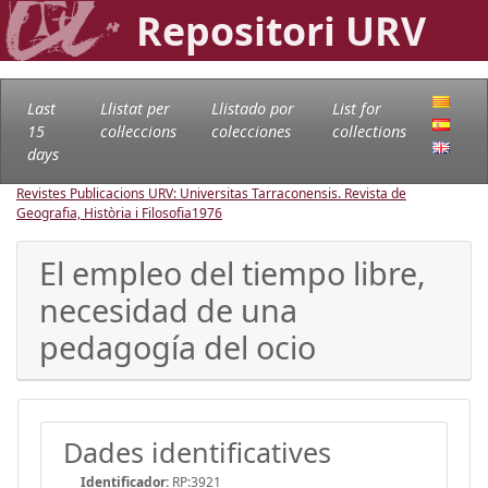
Repositori URV
Last
Llistat per
Llistado por
List for
15
col·leccions
colecciones
collections
days
Revistes Publicacions URV: Universitas Tarraconensis. Revista de
Geografia, Història i Filosofia
1976
El empleo del tiempo libre,
necesidad de una
pedagogía del ocio
Dades identificatives
Identificador:
RP:3921