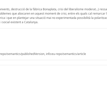
nvents, destrucció de la fàbrica Bonaplata, crisi del liberalisme moderat...) ressa
roblemes que abocaren en aquest moment de crisi, entre els quals cal remarcar 
ica i que en plantejar una situació mai no experimentada possibilità la polaritz
i social existent a Catalunya.
epo/semantics/publishedVersion, info:eu-repo/semantics/article