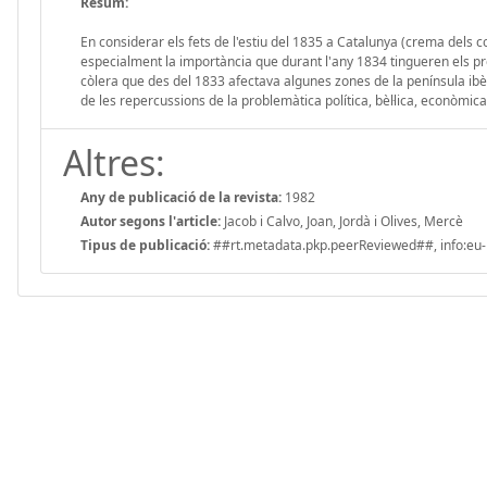
Resum:
En considerar els fets de l'estiu del 1835 a Catalunya (crema dels co
especialment la importància que durant l'any 1834 tingueren els p
còlera que des del 1833 afectava algunes zones de la península ibèr
de les repercussions de la problemàtica política, bèl·lica, econòmica 
Altres:
Any de publicació de la revista:
1982
Autor segons l'article:
Jacob i Calvo, Joan, Jordà i Olives, Mercè
Tipus de publicació:
##rt.metadata.pkp.peerReviewed##, info:eu-r