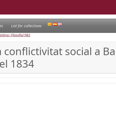
es
List for collections
tòria i Filosofia
1982
conflictivitat social a B
del 1834