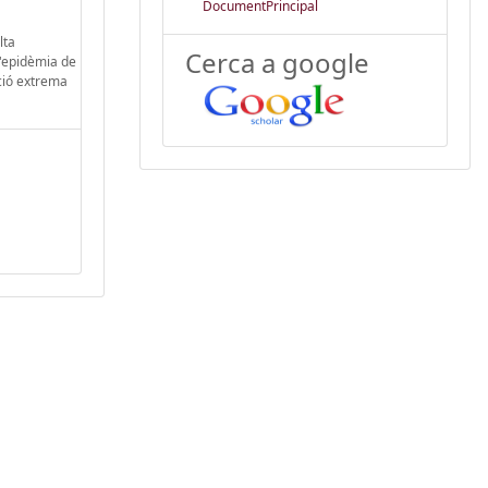
DocumentPrincipal
lta
Cerca a google
l'epidèmia de
ació extrema