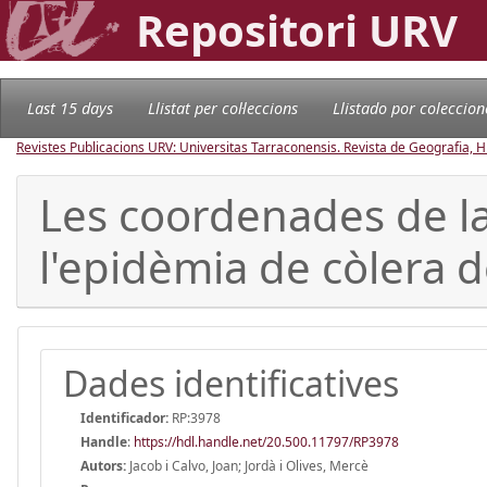
Repositori URV
Last 15 days
Llistat per col·leccions
Llistado por coleccion
Revistes Publicacions URV: Universitas Tarraconensis. Revista de Geografia, His
Les coordenades de la 
l'epidèmia de còlera 
Dades identificatives
Identificador:
RP:3978
Handle
:
https://hdl.handle.net/20.500.11797/RP3978
Autors:
Jacob i Calvo, Joan; Jordà i Olives, Mercè