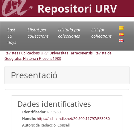
Repositori URV
Last
Llistat per
Llistado por
List for
15
col·leccions
colecciones
collections
days
Revistes Publicacions URV: Universitas Tarraconensis. Revista de
Geografia, Història i Filosofia
1983
Presentació
Dades identificatives
Identificador:
RP:3980
Handle
:
https://hdl.handle.net/20.500.11797/RP3980
Autors:
de Redacció, Consell