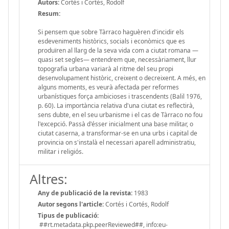
Autors:
Cortés i Cortés, Rodolf
Resum:
Si pensem que sobre Tàrraco haguèren d'incidir els
esdeveniments històrics, socials i econòmics que es
produïren al llarg de la seva vida com a ciutat romana —
quasi set segles— entendrem que, necessàriament, llur
topografia urbana variarà al ritme del seu propi
desenvolupament històric, creixent o decreixent. A més, en
alguns moments, es veurà afectada per reformes
urbanístiques força ambicioses i trascendents (Balil 1976,
p. 60). La importància relativa d'una ciutat es reflectirà,
sens dubte, en el seu urbanisme i el cas de Tàrraco no fou
l'excepció. Passà d'ésser inicialment una base militar, o
ciutat caserna, a transformar-se en una urbs i capital de
provincia on s'instalà el necessari aparell administratiu,
militar i religiós.
Altres:
Any de publicació de la revista:
1983
Autor segons l'article:
Cortés i Cortés, Rodolf
Tipus de publicació:
##rt.metadata.pkp.peerReviewed##, info:eu-