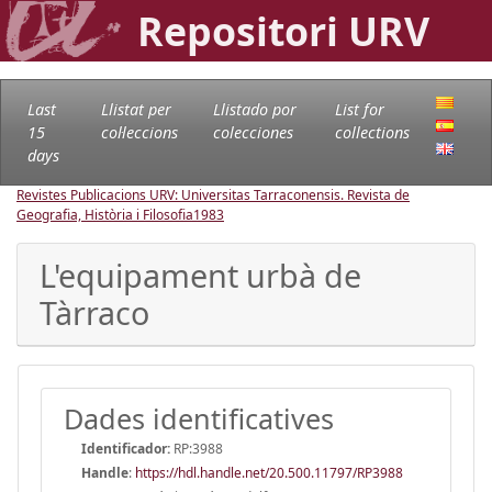
Repositori URV
Last
Llistat per
Llistado por
List for
15
col·leccions
colecciones
collections
days
Revistes Publicacions URV: Universitas Tarraconensis. Revista de
Geografia, Història i Filosofia
1983
L'equipament urbà de
Tàrraco
Dades identificatives
Identificador:
RP:3988
Handle
:
https://hdl.handle.net/20.500.11797/RP3988