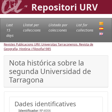
Repositori URV
Last
Llistat per
Llistado por
List for
15
col·leccions
colecciones
collections
days
Revistes Publicacions URV: Universitas Tarraconensis. Revista de
Geografia, Història i Filosofia
1985
Nota histórica sobre la
segunda Universidad de
Tarragona
Dades identificatives
Identificador:
RP:4006