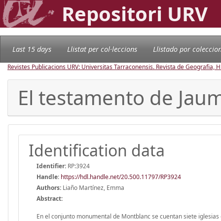
Repositori URV
Last 15 days
Llistat per col·leccions
Llistado por coleccio
Revistes Publicacions URV: Universitas Tarraconensis. Revista de Geografia, His
El testamento de Jau
Identification data
Identifier:
RP:3924
Handle
:
https://hdl.handle.net/20.500.11797/RP3924
Authors:
Liaño Martínez, Emma
Abstract:
En el conjunto monumental de Montblanc se cuentan siete iglesias gó