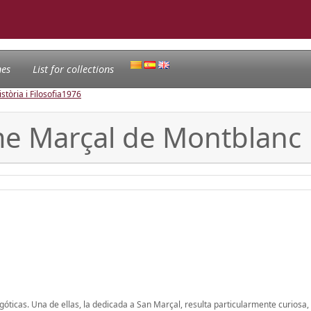
nes
List for collections
tòria i Filosofia
1976
me Marçal de Montblanc
ticas. Una de ellas, la dedicada a San Marçal, resulta particularmente curiosa, 