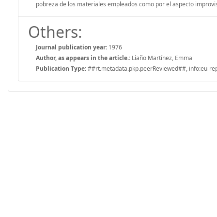
pobreza de los materiales empleados como por el aspecto improvis
Others:
Journal publication year:
1976
Author, as appears in the article.:
Liaño Martínez, Emma
Publication Type:
##rt.metadata.pkp.peerReviewed##, info:eu-repo