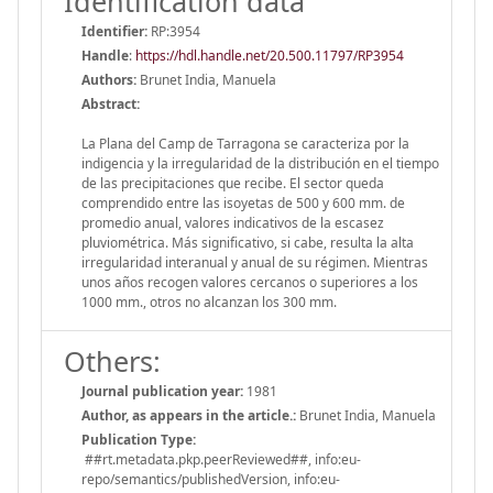
Identification data
Identifier:
RP:3954
Handle
:
https://hdl.handle.net/20.500.11797/RP3954
Authors:
Brunet India, Manuela
Abstract:
La Plana del Camp de Tarragona se caracteriza por la
indigencia y la irregularidad de la distribución en el tiempo
de las precipitaciones que recibe. El sector queda
comprendido entre las isoyetas de 500 y 600 mm. de
promedio anual, valores indicativos de la escasez
pluviométrica. Más significativo, si cabe, resulta la alta
irregularidad interanual y anual de su régimen. Mientras
unos años recogen valores cercanos o superiores a los
1000 mm., otros no alcanzan los 300 mm.
Others:
Journal publication year:
1981
Author, as appears in the article.:
Brunet India, Manuela
Publication Type:
##rt.metadata.pkp.peerReviewed##, info:eu-
repo/semantics/publishedVersion, info:eu-