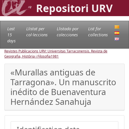
Repositori URV
Last
Llistat per
Llistado por
List for
15
col·leccions
colecciones
collections
days
Revistes Publicacions URV: Universitas Tarraconensis. Revista de
Geografia, Història i Filosofia
1981
«Murallas antiguas de
Tarragona». Un manuscrito
inédito de Buenaventura
Hernández Sanahuja