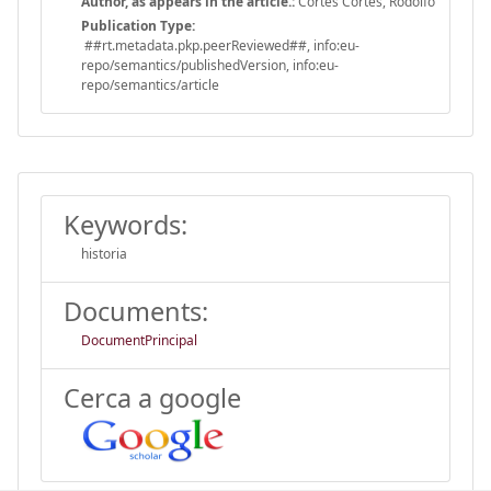
Author, as appears in the article.:
Cortés Cortés, Rodolfo
Publication Type:
##rt.metadata.pkp.peerReviewed##, info:eu-
repo/semantics/publishedVersion, info:eu-
repo/semantics/article
Keywords:
historia
Documents:
DocumentPrincipal
Cerca a google