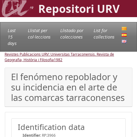
Repositori URV
Last
Llistat per
Llistado por
List for
15
col·leccions
colecciones
collections
days
Revistes Publicacions URV: Universitas Tarraconensis. Revista de
Geografia, Història i Filosofia
1982
El fenómeno repoblador y
su incidencia en el arte de
las comarcas tarraconenses
Identification data
Identifier:
RP:3966