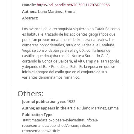
Handle
:
https://hdl.handle.net/20.500.11797/RP3966
Authors:
Liaño Martínez, Emma
Abstract:
Los avances de la reconquista siguieron en Cataluña como
es habitual el trazado de los accidentes geográficos que
pudieran proporcionar líneas de frontera naturales. Las
comarcas nordorientales, muy vinculadas a la Cataluña
Vieja, se consolidaban ya en el siglo XI con la línea de
castillos que dibujaba casi de Norte a Sur el río Gaiá,
cortando la Conca de Barberà, el Alt Camp y el Tarragonès,
y dejando el Baix Penedès al Este. Es la época en que se
inicia el apogeo del estilo que en el conjunto de sus
variantes denominamos románico.
Others:
Journal publication year:
1982
Author, as appears in the article.:
Liaño Martínez, Emma
Publication Type:
##rt.metadata.pkp.peerReviewed##, info:eu-
repo/semantics/publishedVersion, info:eu-
repo/semantics/article