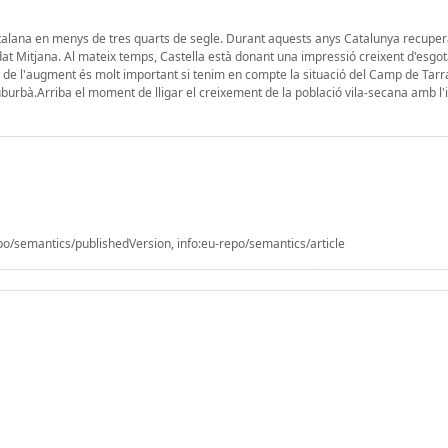
catalana en menys de tres quarts de segle. Durant aquests anys Catalunya recuper
at Mitjana. Al mateix temps, Castella està donant una impressió creixent d'esgo
de l'augment és molt important si tenim en compte la situació del Camp de Tar
urbà.Arriba el moment de lligar el creixement de la població vila-secana amb l'
/semantics/publishedVersion, info:eu-repo/semantics/article