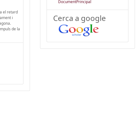
DocumentPrincipal
a el retard
Cerca a google
tament i
ragona.
impuls de la