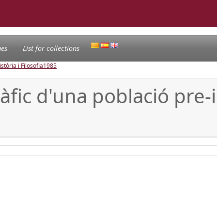
nes
List for collections
tòria i Filosofia
1985
ic d'una població pre-in