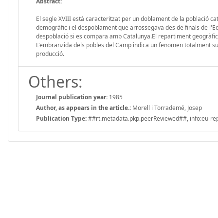
Abstract:
El segle XVIII està caracteritzat per un doblament de la població 
demogràfic i el despoblament que arrossegava des de finals de l'Ed
despoblació si es compara amb Catalunya.El repartiment geogràfic 
L'embranzida dels pobles del Camp indica un fenomen totalment sub
producció.
Others:
Journal publication year:
1985
Author, as appears in the article.:
Morell i Torrademé, Josep
Publication Type:
##rt.metadata.pkp.peerReviewed##, info:eu-repo