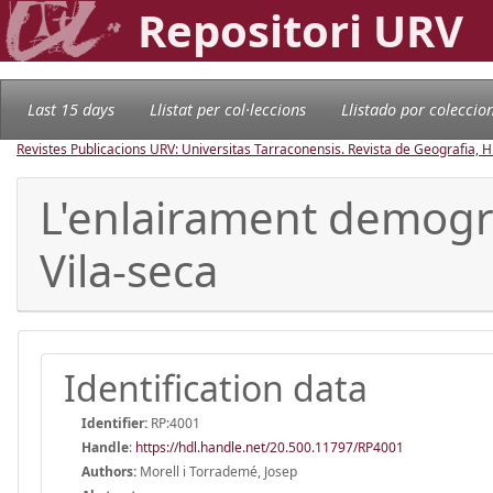
Repositori URV
Last 15 days
Llistat per col·leccions
Llistado por coleccio
Revistes Publicacions URV: Universitas Tarraconensis. Revista de Geografia, His
L'enlairament demogràf
Vila-seca
Identification data
Identifier:
RP:4001
Handle
:
https://hdl.handle.net/20.500.11797/RP4001
Authors:
Morell i Torrademé, Josep