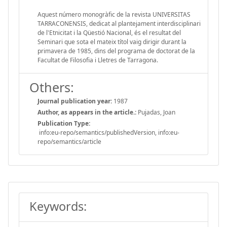
Aquest número monogràfic de la revista UNIVERSITAS
TARRACONENSIS, dedicat al plantejament interdisciplinari
de l'Etnicitat i la Qüestió Nacional, és el resultat del
Seminari que sota el mateix títol vaig dirigir durant la
primavera de 1985, dins del programa de doctorat de la
Facultat de Filosofia i Lletres de Tarragona.
Others:
Journal publication year:
1987
Author, as appears in the article.:
Pujadas, Joan
Publication Type:
info:eu-repo/semantics/publishedVersion, info:eu-
repo/semantics/article
Keywords: