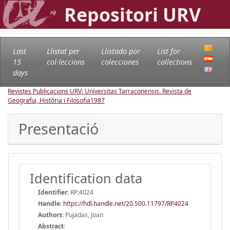
Repositori URV
Last
Llistat per
Llistado por
List for
15
col·leccions
colecciones
collections
days
Revistes Publicacions URV: Universitas Tarraconensis. Revista de
Geografia, Història i Filosofia
1987
Presentació
Identification data
Identifier:
RP:4024
Handle
:
https://hdl.handle.net/20.500.11797/RP4024
Authors:
Pujadas, Joan
Abstract: