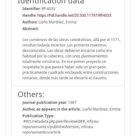
Identification data
Identifier:
RP:4033
Handle
:
https://hdl.handle.net/20.500.11797/RP4033
Authors:
Liaño Martínez, Emma
Abstract:
Los comienzos de las obras catedralicias, allá por el 1171,
resultan todavía inciertos. Los primeros maestros,
desconocidos. Las obras debieron iniciarse como era
habitual por la cabecera, con unos planteamientos
totalmente románicos. En ese primer proyecto se
respetaba lo que parece haber sido un gran patio
prácticamente cuadrado enclavado entre construcciones
romanas, donde más tarde se elevaría el claustro.
Others:
Journal publication year:
1987
Author, as appears in the article.:
Liaño Martínez, Emma
Publication Type:
##rt.metadata.pkp.peerReviewed##, info:eu-
repo/semantics/publishedVersion, info:eu-
repo/semantics/article