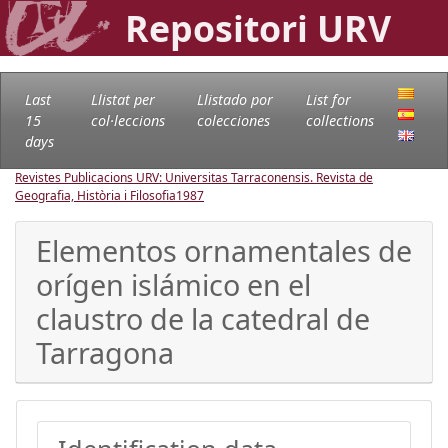
Repositori URV
Last
Llistat per
Llistado por
List for
15
col·leccions
colecciones
collections
days
Revistes Publicacions URV: Universitas Tarraconensis. Revista de
Geografia, Història i Filosofia
1987
Elementos ornamentales de
orígen islámico en el
claustro de la catedral de
Tarragona