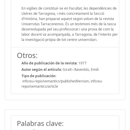
En vigílies de constituir-se en Facultat, les dependències de
Lletres de Tarragona, i més concretament la Secció
d'Història, han preparat aquest segon volum de la revista
Universitas Tarraconensis. És un testimoni més de la tasca
desenvolupada pel seu professorat i una prova de com la
labor docent va acompanyada, a Tarragona, de l'interés per
la investigació pròpia de tot centre universitari.
Otros:
Año de publicación de la revista:
1977
Autor según el artículo:
Giralt i Raventós, Emili
Tipo de publicación:
info:eu-repo/semantics/publishedVersion, info:eu-
repo/semantics/article
Palabras clave: