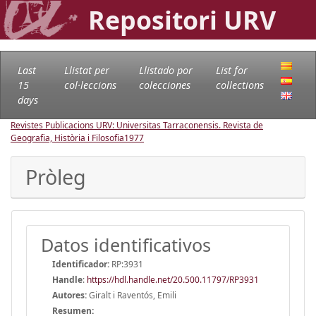
Repositori URV
Last
Llistat per
Llistado por
List for
15
col·leccions
colecciones
collections
days
Revistes Publicacions URV: Universitas Tarraconensis. Revista de
Geografia, Història i Filosofia
1977
Pròleg
Datos identificativos
Identificador:
RP:3931
Handle
:
https://hdl.handle.net/20.500.11797/RP3931
Autores:
Giralt i Raventós, Emili
Resumen: