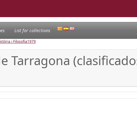
nes
List for collections
tòria i Filosofia
1979
e Tarragona (clasificado