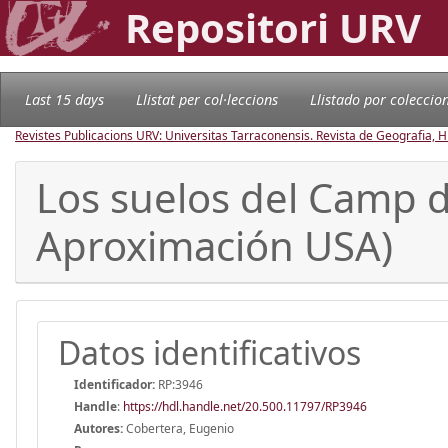
Repositori URV
Last 15 days
Llistat per col·leccions
Llistado por coleccio
Revistes Publicacions URV: Universitas Tarraconensis. Revista de Geografia, His
Los suelos del Camp d
Aproximación USA)
Datos identificativos
Identificador:
RP:3946
Handle
:
https://hdl.handle.net/20.500.11797/RP3946
Autores:
Cobertera, Eugenio