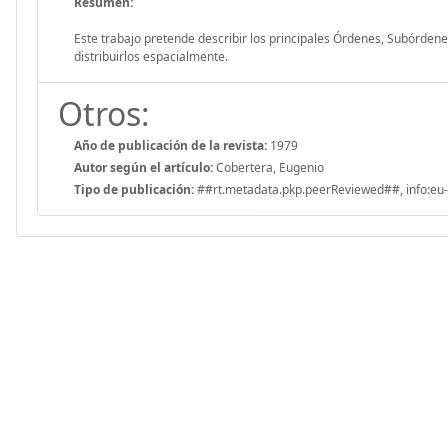
Resumen:
Este trabajo pretende describir los principales Órdenes, Subórde
distribuirlos espacialmente.
Otros:
Año de publicación de la revista:
1979
Autor según el artículo:
Cobertera, Eugenio
Tipo de publicación:
##rt.metadata.pkp.peerReviewed##, info:eu-r