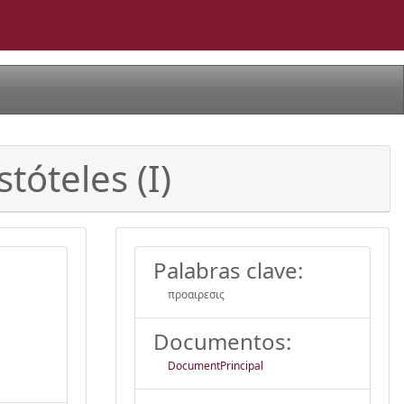
tóteles (I)
Palabras clave:
πρoαιρεσις
Documentos:
DocumentPrincipal