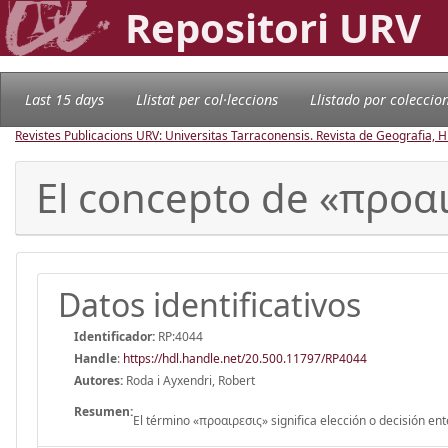
Repositori URV
Last 15 days
Llistat per col·leccions
Llistado por coleccio
Revistes Publicacions URV: Universitas Tarraconensis. Revista de Geografia, His
El concepto de «πρoαιρ
Datos identificativos
Identificador:
RP:4044
Handle
:
https://hdl.handle.net/20.500.11797/RP4044
Autores:
Roda i Ayxendri, Robert
Resumen:
El término «πρoαιρεσις» significa elección o decisión en