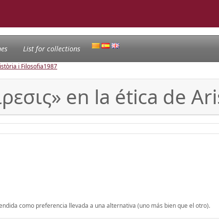
nes
List for collections
tòria i Filosofia
1987
εσις» en la ética de Aris
tendida como preferencia llevada a una alternativa (uno más bien que el otro).