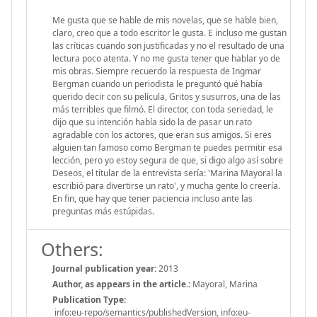
Me gusta que se hable de mis novelas, que se hable bien,
claro, creo que a todo escritor le gusta. E incluso me gustan
las críticas cuando son justificadas y no el resultado de una
lectura poco atenta. Y no me gusta tener que hablar yo de
mis obras. Siempre recuerdo la respuesta de Ingmar
Bergman cuando un periodista le preguntó qué había
querido decir con su película, Gritos y susurros, una de las
más terribles que filmó. El director, con toda seriedad, le
dijo que su intención había sido la de pasar un rato
agradable con los actores, que eran sus amigos. Si eres
alguien tan famoso como Bergman te puedes permitir esa
lección, pero yo estoy segura de que, si digo algo así sobre
Deseos, el titular de la entrevista sería: 'Marina Mayoral la
escribió para divertirse un rato', y mucha gente lo creería.
En fin, que hay que tener paciencia incluso ante las
preguntas más estúpidas.
Others:
Journal publication year:
2013
Author, as appears in the article.:
Mayoral, Marina
Publication Type:
info:eu-repo/semantics/publishedVersion, info:eu-