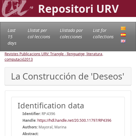
Repositori URV
Last
Llistat per
Llistado por
List for
15
col·leccions
colecciones
collections
days
Revistes Publicacions URV: Triangle - llenguatge, literatura,
computació
2013
La Construcción de 'Deseos'
Identification data
Identifier:
RP:4396
Handle
:
https://hdl.handle.net/20.500.11797/RP4396
Authors:
Mayoral, Marina
Abstract: