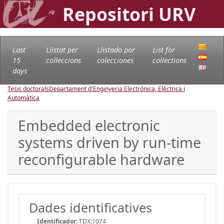
Repositori URV
Last
Llistat per
Llistado por
List for
15
col·leccions
colecciones
collections
days
Tesis doctorals
Departament d'Enginyeria Electrònica, Elèctrica i
Automàtica
Embedded electronic
systems driven by run-time
reconfigurable hardware
Dades identificatives
Identificador:
TDX:1074