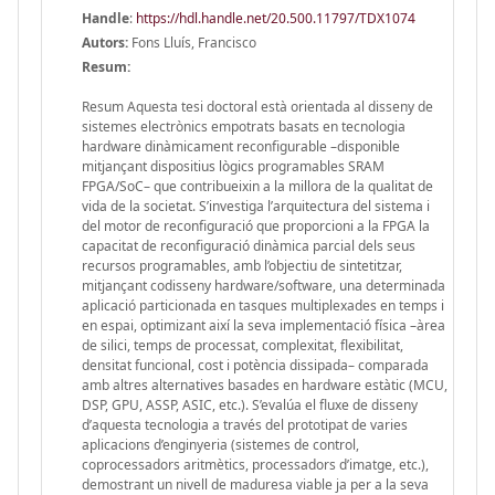
Handle
:
https://hdl.handle.net/20.500.11797/TDX1074
Autors:
Fons Lluís, Francisco
Resum:
Resum Aquesta tesi doctoral està orientada al disseny de
sistemes electrònics empotrats basats en tecnologia
hardware dinàmicament reconfigurable –disponible
mitjançant dispositius lògics programables SRAM
FPGA/SoC– que contribueixin a la millora de la qualitat de
vida de la societat. S’investiga l’arquitectura del sistema i
del motor de reconfiguració que proporcioni a la FPGA la
capacitat de reconfiguració dinàmica parcial dels seus
recursos programables, amb l’objectiu de sintetitzar,
mitjançant codisseny hardware/software, una determinada
aplicació particionada en tasques multiplexades en temps i
en espai, optimizant així la seva implementació física –àrea
de silici, temps de processat, complexitat, flexibilitat,
densitat funcional, cost i potència dissipada– comparada
amb altres alternatives basades en hardware estàtic (MCU,
DSP, GPU, ASSP, ASIC, etc.). S’evalúa el fluxe de disseny
d’aquesta tecnologia a través del prototipat de varies
aplicacions d’enginyeria (sistemes de control,
coprocessadors aritmètics, processadors d’imatge, etc.),
demostrant un nivell de maduresa viable ja per a la seva