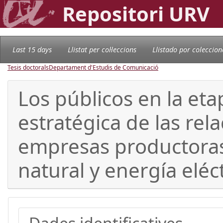
Repositori URV
Last 15 days
Llistat per col·leccions
Llistado por coleccion
Tesis doctorals
Departament d'Estudis de Comunicació
Los públicos en la eta
estratégica de las rel
empresas productoras,
natural y energía eléc