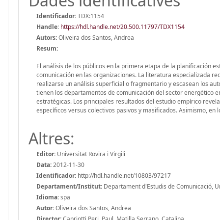
Dades identificatives
Identificador:
TDX:1154
Handle
:
https://hdl.handle.net/20.500.11797/TDX1154
Autors:
Oliveira dos Santos, Andrea
Resum:
El análisis de los públicos en la primera etapa de la planificación e
comunicación en las organizaciones. La literatura especializada re
realizarse un análisis superficial o fragmentario y escasean los au
tienen los departamentos de comunicación del sector energético en
estratégicas. Los principales resultados del estudio empírico revela
específicos versus colectivos pasivos y masificados. Asimismo, en lo
Altres:
Editor:
Universitat Rovira i Virgili
Data:
2012-11-30
Identificador:
http://hdl.handle.net/10803/97217
Departament/Institut:
Departament d'Estudis de Comunicació, Unive
Idioma:
spa
Autor:
Oliveira dos Santos, Andrea
Director:
Capriotti Peri, Paul, Matilla Serrano, Catalina