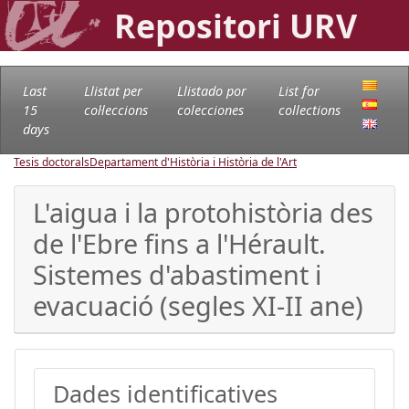
Repositori URV
Last
Llistat per
Llistado por
List for
15
col·leccions
colecciones
collections
days
Tesis doctorals
Departament d'Història i Història de l'Art
L'aigua i la protohistòria des
de l'Ebre fins a l'Hérault.
Sistemes d'abastiment i
evacuació (segles XI-II ane)
Dades identificatives