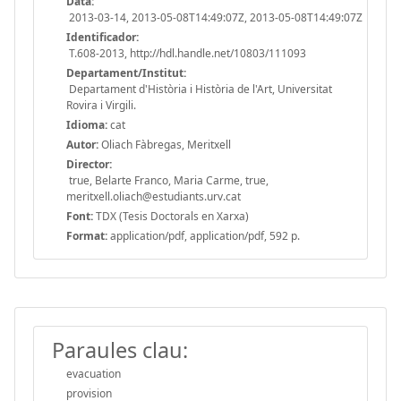
Data:
2013-03-14, 2013-05-08T14:49:07Z, 2013-05-08T14:49:07Z
Identificador:
T.608-2013, http://hdl.handle.net/10803/111093
Departament/Institut:
Departament d'Història i Història de l'Art, Universitat
Rovira i Virgili.
Idioma:
cat
Autor:
Oliach Fàbregas, Meritxell
Director:
true, Belarte Franco, Maria Carme, true,
meritxell.oliach@estudiants.urv.cat
Font:
TDX (Tesis Doctorals en Xarxa)
Format:
application/pdf, application/pdf, 592 p.
Paraules clau:
evacuation
provision