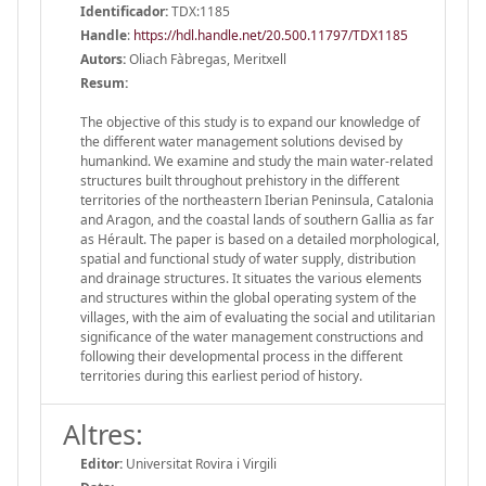
Identificador:
TDX:1185
Handle
:
https://hdl.handle.net/20.500.11797/TDX1185
Autors:
Oliach Fàbregas, Meritxell
Resum:
The objective of this study is to expand our knowledge of
the different water management solutions devised by
humankind. We examine and study the main water-related
structures built throughout prehistory in the different
territories of the northeastern Iberian Peninsula, Catalonia
and Aragon, and the coastal lands of southern Gallia as far
as Hérault. The paper is based on a detailed morphological,
spatial and functional study of water supply, distribution
and drainage structures. It situates the various elements
and structures within the global operating system of the
villages, with the aim of evaluating the social and utilitarian
significance of the water management constructions and
following their developmental process in the different
territories during this earliest period of history.
Altres:
Editor:
Universitat Rovira i Virgili