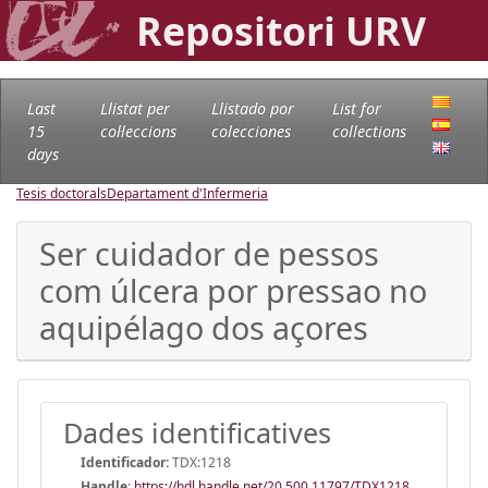
Repositori URV
Last
Llistat per
Llistado por
List for
15
col·leccions
colecciones
collections
days
Tesis doctorals
Departament d'Infermeria
Ser cuidador de pessos
com úlcera por pressao no
aquipélago dos açores
Dades identificatives
Identificador:
TDX:1218
Handle
:
https://hdl.handle.net/20.500.11797/TDX1218