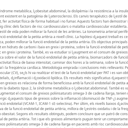
ndrome metabòlica, l¿obesitat abdominal, la dislipèmia i la resistència a la insuli
 existent en la patogènia de l¿aterosclerosi. Els canvis terapèutics de l¿estil de
, fer activitat física de forma habitual i no fumar. Aquests factors han demostrar s
g clínic dels factors de risc cardiovasculars o malaltia cardiovascular establerta
stil de vida poden millorar la funció de les artèries. La tonometria arterial perifè
ó endotelial de la petita artèria a nivell clínic. La hipòtesi d¿aquest treball es c
sica, poden millorar la funció endotelial de la petita artèria. Els objectius principals
en hidrats de carboni i baix en greix i proteïna, sobre la funció endotelial de peti
 en greix i proteïna. També, es va estudiar si l¿augment en el consum de greixos
a sobre el valor de la funció endotelial de petita artèria, biomarcadors de funció 
tivitat física de baixa intensitat, caminar dos hores a la setmana, sobre la funci
nal i la freqüència cardíaca. Metodologia emprada i conclusions més rellevants: P
cular (CV), se¿ls hi va realitzar el test de la funció endotelial per PAT i es van ob
ials, d¿inflamació i d¿oxidació lipídica. Els resultats més significatius d¿aquest 
en greixos es relaciona de forma beneficiosa amb la funció endotelial de petita a
 la diabetis tipus 2, la síndrome metabòlica o l¿obesitat abdominal. També es v
ugmentat el consum de greixos poliinsaturats omega-3 de cadena llarga, tenien 
nèrgic d¿aquests tipus de greixos sobre la inflamació (disminució de TNF-¿) augme
ó endotelial (VCAM-1, ICAM-1 sE-selectina). Per últim, els nivells baixos d¿activi
de la funció endotelial de petita artèria, millora de l¿estrès oxidatiu i de la fre
besitat. Segons els resultats obtinguts, podem concloure que un patró de cons
lial de petita artèria. Tot i que els greixos alimentaris puguin tenir un comportam
ixos poliinsaturats omega-3 de cadena llarga en pacients amb risc cardiovascul