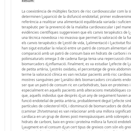
Resum:
La coexistència de múltiples factors de risc cardiovascular com la sí
determinen l¿aparició de la disfunció endotelial, primer esdeveniment
referència a realitzar una alimentació equilibrada variada i suficient
terapèutic per la prevenció de la malaltia cardiovascular i pel manei
evidències científiques suggereixen que els canvis terapèutics de l¿e
una tècnica novedosa i no invasiva que permet la valoració de la funci
els canvis terapèutics de l¿estil de vida, l¿alimentació i l¿activitat fí
han sigut estudiar la relació entre un patró de consum alimentari alt 
comparació amb un patró de consum baix en hidrats de carboni i ric
poliinsaturats omega-3 de cadena llarga tenia una repercussió clínic
biomarcadors d¿inflamació. Finalment, es va estudiar l¿efecte de l¿ac
de petita artèria, l¿estrès oxidatiu, el percentatge de greix abdomi
terme la valoració clínica es van reclutar pacients amb risc cardiovas
mostres sanguínies per l¿anàlisi dels biomarcadors circulants endotel
ser que un patró de consum ric en carbohidrats, baix en proteïnes i 
especialment en aquells pacients amb alteracions metabòliques com
que, aquells individus que després d¿un any de seguiment havien a
funció endotelial de petita artèria, probablement degut l¿efecte si
partícules de colesterol HDL i disminució de biomarcadors de disfunci
(caminar 2h/setmana) es van relacionar amb una millora significativa 
cardíaca en un grup de dones post menopàusiques amb sobrepés o o
hidrats de carboni, baix en greix i proteína millora la funció endote
l¿augment en el consum d¿un cert tipus de greixos com són els gre