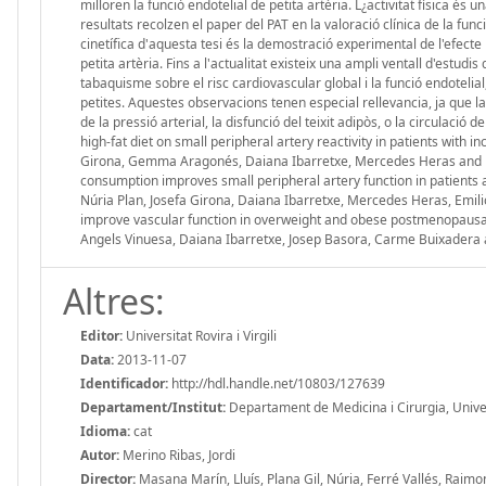
milloren la funció endotelial de petita artèria. L¿activitat física és u
resultats recolzen el paper del PAT en la valoració clínica de la fun
cinetífica d'aquesta tesi és la demostració experimental de l'efecte 
petita artèria. Fins a l'actualitat existeix una ampli ventall d'estudis 
tabaquisme sobre el risc cardiovascular global i la funció endotelial,
petites. Aquestes observacions tenen especial rellevancia, ja que la 
de la pressió arterial, la disfunció del teixit adipòs, o la circulació 
high-fat diet on small peripheral artery reactivity in patients with 
Girona, Gemma Aragonés, Daiana Ibarretxe, Mercedes Heras and Lu
consumption improves small peripheral artery function in patients a
Núria Plan, Josefa Girona, Daiana Ibarretxe, Mercedes Heras, Emilio
improve vascular function in overweight and obese postmenopausal
Angels Vinuesa, Daiana Ibarretxe, Josep Basora, Carme Buixader
Altres:
Editor:
Universitat Rovira i Virgili
Data:
2013-11-07
Identificador:
http://hdl.handle.net/10803/127639
Departament/Institut:
Departament de Medicina i Cirurgia, Universi
Idioma:
cat
Autor:
Merino Ribas, Jordi
Director:
Masana Marín, Lluís, Plana Gil, Núria, Ferré Vallés, Raimo