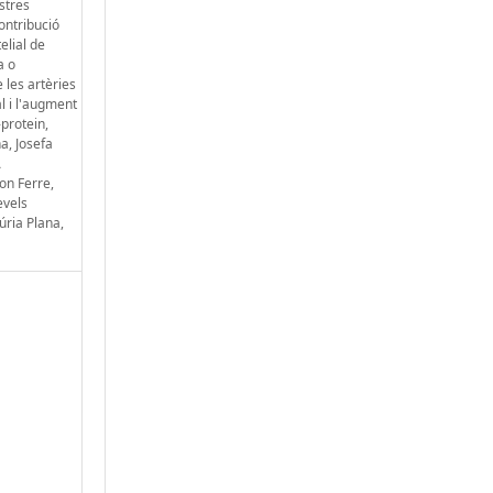
ostres
contribució
elial de
a o
 les artèries
al i l'augment
-protein,
a, Josefa
A
on Ferre,
evels
ria Plana,