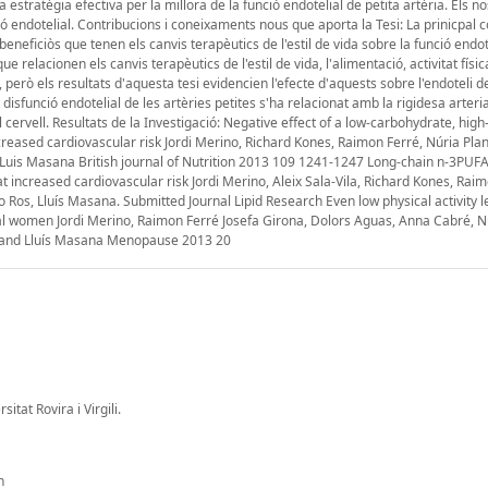
na estratègia efectiva per la millora de la funció endotelial de petita artèria. Els n
ció endotelial. Contribucions i coneixaments nous que aporta la Tesi: La prinicpal 
beneficiòs que tenen els canvis terapèutics de l'estil de vida sobre la funció endot
que relacionen els canvis terapèutics de l'estil de vida, l'alimentació, activitat físic
 però els resultats d'aquesta tesi evidencien l'efecte d'aquests sobre l'endoteli de
disfunció endotelial de les artèries petites s'ha relacionat amb la rigidesa arteri
del cervell. Resultats de la Investigació: Negative effect of a low-carbohydrate, high
increased cardiovascular risk Jordi Merino, Richard Kones, Raimon Ferré, Núria Plan
is Masana British journal of Nutrition 2013 109 1241-1247 Long-chain n-3PUF
t increased cardiovascular risk Jordi Merino, Aleix Sala-Vila, Richard Kones, Raim
 Ros, Lluís Masana. Submitted Journal Lipid Research Even low physical activity l
 women Jordi Merino, Raimon Ferré Josefa Girona, Dolors Aguas, Anna Cabré, Nú
a and Lluís Masana Menopause 2013 20
tat Rovira i Virgili.
n