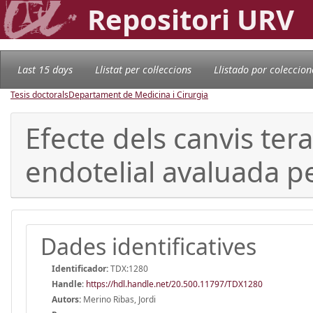
Repositori URV
Last 15 days
Llistat per col·leccions
Llistado por coleccion
Tesis doctorals
Departament de Medicina i Cirurgia
Efecte dels canvis tera
endotelial avaluada pe
Dades identificatives
Identificador:
TDX:1280
Handle
:
https://hdl.handle.net/20.500.11797/TDX1280
Autors:
Merino Ribas, Jordi