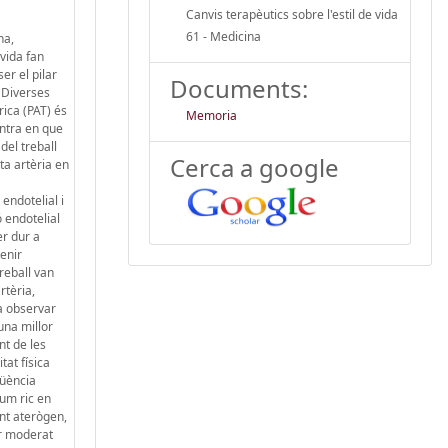
Canvis terapèutics sobre l'estil de vida
61 - Medicina
na,
 vida fan
er el pilar
Documents:
. Diverses
rica (PAT) és
Memoria
entra en que
 del treball
Cerca a google
ta artèria en
endotelial i
ó endotelial
er dur a
tenir
treball van
rtèria,
a observar
una millor
nt de les
tat física
qüència
um ric en
ent aterògen,
ar moderat