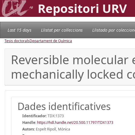
Repositori URV
Last 15 days
Llistat per col·leccions
Llistado por coleccion
Tesis doctorals
Departament de Química
Reversible molecular 
mechanically locked co
Dades identificatives
Identificador:
TDX:1373
Handle
:
https://hdl.handle.net/20.500.11797/TDX1373
Autors:
Espelt Ripoll, Mónica