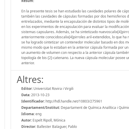
Resum:
En la presente tesis se han estudiado las cavidades polares de cáp
también las cavidades de cápsulas formadas por dos hemisferios di
entrelazados, mediante la encapsulación de distintos tipos de molé
en los experimentos de encapsulación para evaluar la modificación 
sistemas capsulares. Además, se ha sintetizado nuevoscalix[4]pirr
anteriormente conocidoscalix[4]pirroles aril-extendidos, lo que ha
se ha logrado sintetizar un contenedor molecular basado en dos mol
mismo modo que lo estaban en la anterior cápsula formada por un c
un aumento de volumen con respecto a la anterior cápsula tambi
topología de bis-[2]-catenano. La nueva cápsula molecular posee una
anterior.
Altres:
Editor:
Universitat Rovira i Virgili
Data:
2013-10-23
Identificador:
http://hdl.handle.net/10803/275961
Departament/Institut:
Departament de Química Analítica i Química 
Idioma:
eng
Autor:
Espelt Ripoll, Mónica
Director:
Ballester Balaguer, Pablo