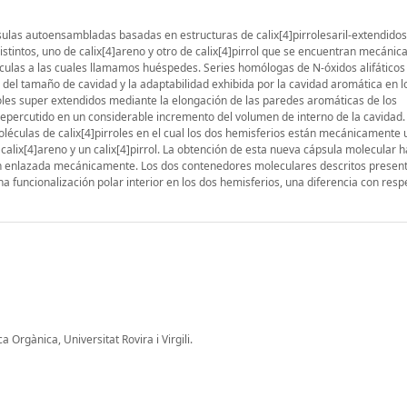
sulas autoensambladas basadas en estructuras de calix[4]pirrolesaril-extendidos
stintos, uno de calix[4]areno y otro de calix[4]pirrol que se encuentran mecáni
culas a las cuales llamamos huéspedes. Series homólogas de N-óxidos alifáticos 
del tamaño de cavidad y la adaptabilidad exhibida por la cavidad aromática en l
oles super extendidos mediante la elongación de las paredes aromáticas de los
 repercutido en un considerable incremento del volumen de interno de la cavidad
éculas de calix[4]pirroles en el cual los dos hemisferios están mecánicamente u
alix[4]areno y un calix[4]pirrol. La obtención de esta nueva cápsula molecular 
én enlazada mecánicamente. Los dos contenedores moleculares descritos presen
 funcionalización polar interior en los dos hemisferios, una diferencia con respe
Orgànica, Universitat Rovira i Virgili.