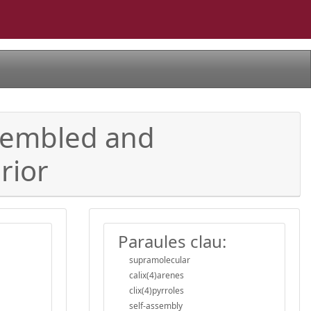
ssembled and
rior
Paraules clau:
supramolecular
calix(4)arenes
clix(4)pyrroles
self-assembly