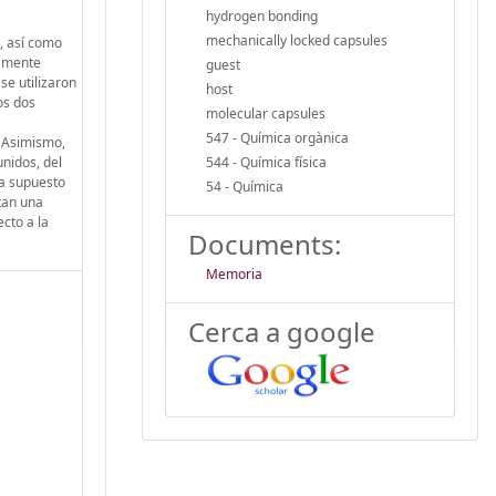
hydrogen bonding
mechanically locked capsules
, así como
camente
guest
se utilizaron
host
os dos
molecular capsules
547 - Química orgànica
. Asimismo,
nidos, del
544 - Química física
ha supuesto
54 - Química
tan una
cto a la
Documents:
Memoria
Cerca a google