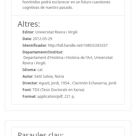
homínidos podrá esclarecer en un futuro cuestiones
cognitivas de nuestro pasado.
Altres:
Editor:
Universitat Rovira i Virgili
Data:
2012-05-29
Identificador:
http://hdl.handle.net/10803/283337
Departament/Institut:
Departament d'Història i Història de l'Art, Universitat
Rovira i Virgili.
Idioma:
cat
Autor:
Setó Salvia, Núria
Director:
Agustí, Jordi, 1954-, Clarimón Echavarria, Jordi
Font:
TDX (Tesis Doctorals en Xarxa)
Format:
application/pdf, 221 p.
Paraules clau: