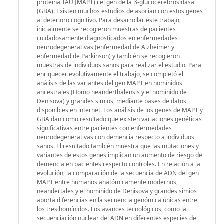
proteína TAU (MAPT) i el gen de la β-glucocerebrosidasa
(GBA). Existen muchos estudios de asocian con estos genes
al deterioro cognitivo. Para desarrollar este trabajo,
inicialmente se recogieron muestras de pacientes
cuidadosamente diagnosticados en enfermedades
neurodegenerativas (enfermedad de Alzheimer y
enfermedad de Parkinson) y también se recogieron
muestras de individuos sanos para realizar el estudio. Para
enriquecer evolutivamente el trabajo, se completó el
análisis de las variantes del gen MAPT en homínidos
ancestrales (Homo neanderthalensis y el homínido de
Denisova) y grandes simios, mediante bases de datos
disponibles en internet. Los análisis de los genes de MAPT y
GBA dan como resultado que existen variaciones genéticas
significativas entre pacientes con enfermedades
neurodegenerativas con demencia respecto a individuos
sanos. El resultado también muestra que las mutaciones y
variantes de estos genes implican un aumento de riesgo de
demencia en pacientes respecto controles. En relación a la
evolución, la comparación de la secuencia de ADN del gen
MAPT entre humanos anatómicamente modernos,
neandertales y el homínido de Denisova y grandes simios
aporta diferencias en la secuencia genómica únicas entre
los tres homínidos. Los avances tecnológicos, como la
secuenciación nuclear del ADN en diferentes especies de