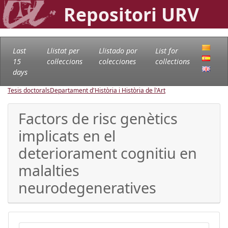
Repositori URV
Last
Llistat per
Llistado por
List for
15
col·leccions
colecciones
collections
days
Tesis doctorals
Departament d'Història i Història de l'Art
Factors de risc genètics
implicats en el
deteriorament cognitiu en
malalties
neurodegeneratives