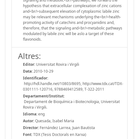
signaling and metabolic<br/>pathways, we forward the
hypothesis that extracellular complexation of zinc cations
and<br/>subsequent elevation of cytoplasmic labile zinc
may be relevant mechanisms underlying the<br/>health-
promoting activity of catechins and procyanidins and,
therefore, that the signaling and<br/>metabolic pathways
modulated by labile zinc will be aslo a target of these
flavonoids.
Altres:
Editor:
Universitat Rovira i Virgili
Data:
2010-10-29
Identificador:
http://hdl.handle.net/10803/8695, http://www.tdx.cat/TDX-
0301111-120716, 9788469412589, T-322-2011
Departament/Institut:
Departament de Bioquímica i Biotecnologia, Universitat
Rovira i Virgili.
Idioma:
eng
Autor:
Quesada, Isabel Maria
Director:
Fernández Larrea, Juan Bautista
Font:
TDX (Tesis Doctorals en Xarxa)