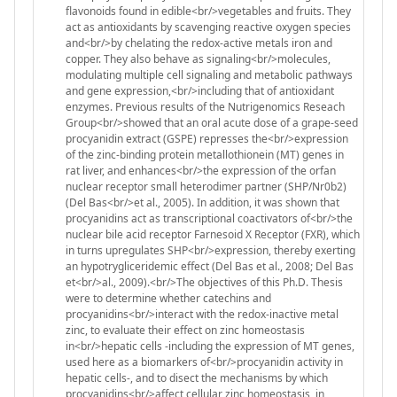
flavonoids found in edible<br/>vegetables and fruits. They
act as antioxidants by scavenging reactive oxygen species
and<br/>by chelating the redox-active metals iron and
copper. They also behave as signaling<br/>molecules,
modulating multiple cell signaling and metabolic pathways
and gene expression,<br/>including that of antioxidant
enzymes. Previous results of the Nutrigenomics Reseach
Group<br/>showed that an oral acute dose of a grape-seed
procyanidin extract (GSPE) represses the<br/>expression
of the zinc-binding protein metallothionein (MT) genes in
rat liver, and enhances<br/>the expression of the orfan
nuclear receptor small heterodimer partner (SHP/Nr0b2)
(Del Bas<br/>et al., 2005). In addition, it was shown that
procyanidins act as transcriptional coactivators of<br/>the
nuclear bile acid receptor Farnesoid X Receptor (FXR), which
in turns upregulates SHP<br/>expression, thereby exerting
an hypotrygliceridemic effect (Del Bas et al., 2008; Del Bas
et<br/>al., 2009).<br/>The objectives of this Ph.D. Thesis
were to determine whether catechins and
procyanidins<br/>interact with the redox-inactive metal
zinc, to evaluate their effect on zinc homeostasis
in<br/>hepatic cells -including the expression of MT genes,
used here as a biomarkers of<br/>procyanidin activity in
hepatic cells-, and to disect the mechanisms by which
procyanidins<br/>affect cellular zinc homeostasis, in