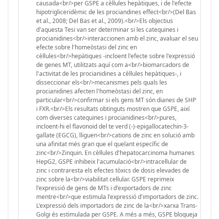
causada<br/>per GSPE a cèl·lules hepàtiques, i de l'efecte
hipotrigliceridèmic de les prociandines effect<br/>(Del Bas
et al., 2008; Del Bas et al., 2009).<br/>Els objectius
d'aquesta Tesi van ser determinar si les catequines i
procianidines<br/>interaccionen amb el zinc, avaluar el seu
efecte sobre l'homeòstasi del zinc en
cèl·lules<br/>hepàtiques -incloent l'efecte sobre l'expressió
de genes MT, utilitzats aquí com a<br/>biomarcadors de
l'activitat de les procianidines a cèl·lules hepàtiques-, i
disseccionar els<br/>mecanismes pels quals les
procianidines afecten l'homeòstasi del zinc, en
particular<br/>confirmar si els gens MT són dianes de SHP
i FXR.<br/>Els resultats obtinguts mostren que GSPE, així
com diverses catequines i procianidines<br/>pures,
incloent-hi el flavonoid del te verd (-)-epigallocatechin-3-
gallate (EGCG), lliguen<br/>cations de zinc en solució amb
una afinitat més gran que el quelant específic de
zinc<br/>Zinquin. En cèl·lules d'hepatocarcinoma humanes
HepG2, GSPE inhibeix l'acumulació<br/>intracel·lular de
zinc i contraresta els efectes tòxics de dosis elevades de
zinc sobre la<br/>viabilitat cel·lular. GSPE reprimeix
l'expressió de gens de MTs i d'exportadors de zinc
mentre<br/>que estimula l'expressió d'importadors de zinc.
L'expressió dels importadors de zinc de la<br/>xarxa Trans-
Golgi és estimulada per GSPE. A més a més, GSPE bloqueja