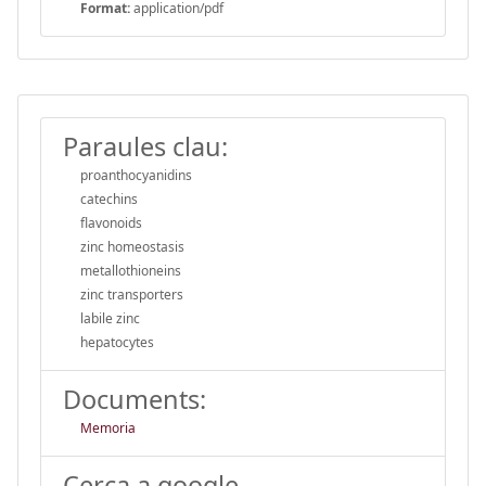
Format:
application/pdf
Paraules clau:
proanthocyanidins
catechins
flavonoids
zinc homeostasis
metallothioneins
zinc transporters
labile zinc
hepatocytes
Documents:
Memoria
Cerca a google