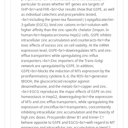
particular to asses whether MT genes are targets of
SHP<br/>and FXR.<br/>Our results show that GSPE, as well
as individual catechins and procyanidins tested,
<br/>including the green tea flavonoid (-)-epigallocatechin-
3-gallate (EGCG), bind zinc cations in<br/>solution with
higher affinity than the zinc-specific chelator Zinquin. In
human<br/>hepatocarcinoma HepG2 cells, GSPE inhibits
intracellular zinc accumulation and counteracts<br/>the
toxic effects of excess zinc on cell viability. At the mRNA
expression level, GSPE<br/>downregulates MTs and zinc-
efflux transporters while upregulating zinc-influx
transporters.<br/>Zinc importers of the Trans-Golgi
network are upregulated by GSPE. In addition,
GSPE<br/>blocks the induction of MTs expression by the
proinflammatory cytokine IL-6, the ROS<br/>generator
tBOOH, the glucocorticoid receptor agonist
dexamethasone, and the metals<br/>copper and zinc.
<br/>EGCG reproduces the major effects of GSPE on zinc
homeostasis in HepG2, downreguling<br/>the expression
of MTs and zinc-efflux transporters, while upregulating the
expression of zincinflux<br/>transporters, concomitantly
inhibiting intracellular zinc accumulation and the toxicity of
high zinc doses. Procyanidin dimer B1 and trimer C1
behave opposite to GSPE and EGCG<br/>with regard to MT
expression and intracellular zinc accumulation in HepG2