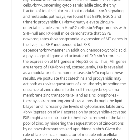
cells.<br/>Concerning cytoplasmic labile zinc, the tiny
fraction of total cellular zinc that modulates<br/>signaling
and metabolic pathways, we found that GSPE, EGCG and
trimeric procyanidin C1<br/>greatly elevate Zinquin-
detectable labile zinc in HepG2 cells.<br/>Experiments with
SHP-null and FXR-null mice demonstrate that GSPE
downregulates<br/>postprandial expression of MT genes in
the liver, in a SHP-independent but FXR-
dependent<br/>manner. In addition, chenodeoxycholic acid,
a physiological ligand and activator of FXR,<br/>represses
the expression of MT genes in HepG2 cells. Thus, MT genes
are targets of FXR<br/>and, consequently, FXR is revealed
as a modulator of zinc homeostasis.<br/>To explain these
results, we postulate that catechins and procyanidis may
act both as<br/>sequestrants of zinc -thereby impeding the
entrance of zinc cations to the cell through<br/>plasma
membrane zinc transporters-, and as zinc ionophores -
thereby cotransporting zinc<br/>cations through the lipid
bilayer and increasing the levels of cytoplasmic labile zinc.
<br/>Repression of MT expression by procyanidin-activated
FXR might also contribute to the<br/>increment of the labile
pool of zinc, by hindering the sequestration of zinc-cations
by de novo<br/>synthesized apo-thionein.<br/>Given the
role of labile zinc as modulator of multiple intracellular