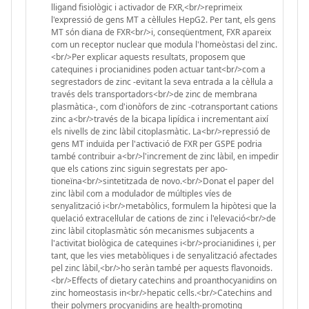
lligand fisiològic i activador de FXR,<br/>reprimeix
l'expressió de gens MT a cèl·lules HepG2. Per tant, els gens
MT són diana de FXR<br/>i, conseqüentment, FXR apareix
com un receptor nuclear que modula l'homeòstasi del zinc.
<br/>Per explicar aquests resultats, proposem que
catequines i procianidines poden actuar tant<br/>com a
segrestadors de zinc -evitant la seva entrada a la cèl·lula a
través dels transportadors<br/>de zinc de membrana
plasmàtica-, com d'ionòfors de zinc -cotransportant cations
zinc a<br/>través de la bicapa lipídica i incrementant així
els nivells de zinc làbil citoplasmàtic. La<br/>repressió de
gens MT induïda per l'activació de FXR per GSPE podria
també contribuir a<br/>l'increment de zinc làbil, en impedir
que els cations zinc siguin segrestats per apo-
tioneïna<br/>sintetitzada de novo.<br/>Donat el paper del
zinc làbil com a modulador de múltiples víes de
senyalització i<br/>metabòlics, formulem la hipòtesi que la
quelació extracel·lular de cations de zinc i l'elevació<br/>de
zinc làbil citoplasmàtic són mecanismes subjacents a
l'activitat biològica de catequines i<br/>procianidines i, per
tant, que les vies metabòliques i de senyalització afectades
pel zinc làbil,<br/>ho seràn també per aquests flavonoids.
<br/>Effects of dietary catechins and proanthocyanidins on
zinc homeostasis in<br/>hepatic cells.<br/>Catechins and
their polymers procyanidins are health-promoting