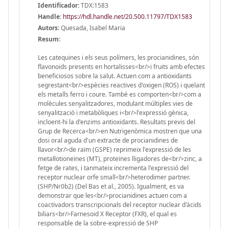
Identificador:
TDX:1583
Handle
:
https://hdl.handle.net/20.500.11797/TDX1583
Autors:
Quesada, Isabel Maria
Resum:
Les catequines i els seus polímers, les procianidines, són
flavonoids presents en hortalisses<br/>i fruits amb efectes
beneficiosos sobre la salut. Actuen com a antioxidants
segrestant<br/>espècies reactives d'oxigen (ROS) i quelant
els metalls ferro i coure. També es comporten<br/>com a
molècules senyalitzadores, modulant múltiples vies de
senyalització i metabòliques i<br/>l'expressió gènica,
incloent-hi la d'enzims antioxidants. Resultats previs del
Grup de Recerca<br/>en Nutrigenòmica mostren que una
dosi oral aguda d'un extracte de procianidines de
llavor<br/>de raïm (GSPE) reprimeix l'expressió de les
metal·lotioneïnes (MT), proteïnes lligadores de<br/>zinc, a
fetge de rates, i tanmateix incrementa l'expressió del
receptor nuclear orfe small<br/>heterodimer partner.
(SHP/Nr0b2) (Del Bas et al., 2005). Igualment, es va
demonstrar que les<br/>procianidines actuen com a
coactivadors transcripcionals del receptor nuclear d'àcids
biliars<br/>Farnesoid X Receptor (FXR), el qual es
responsable de la sobre-expressió de SHP