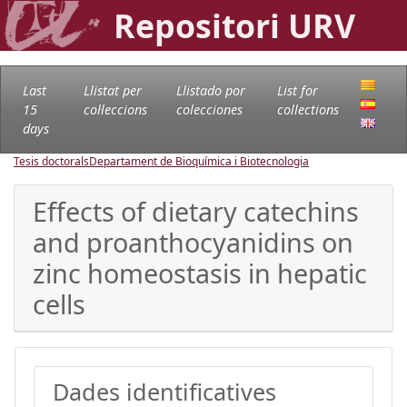
Repositori URV
Last
Llistat per
Llistado por
List for
15
col·leccions
colecciones
collections
days
Tesis doctorals
Departament de Bioquímica i Biotecnologia
Effects of dietary catechins
and proanthocyanidins on
zinc homeostasis in hepatic
cells
Dades identificatives