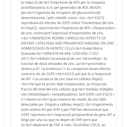
la inducció de<br/>l'expressió de MTs per la citoquina
proinflamatoria IL-6, pel generador de ROS tBOOH,
per<br/>l'agonista de receptors de glucocorticoids
dexametasona, i pels metalls coure i zinc.<br/>EGCG
reprodueix els efectes de GSPE sobre l'homeòstasi del zinc
en HepG2, reprimint<br/>l'expressió de MTs i d'exportadors
de zinc, estimulant l'expressió d'importadors de zinc,
i<br/>UNIVERSITAT ROVIRA I VIRGILI<br/>EFFECTS OF
DIETARY CATECHINS AND PROANTHOCYANIDINS ON ZINC
HOMEOSTASIS IN HEPATIC CELLS<br/>Isabel Maria
Quesada<br/>ISBN:978-84-694-1258-9/DL:T-322-
2011<br/>inhibint l'acumulació de zinc intracel·lular i la
toxicitat de dosis elevades de zinc. La<br/>procinidina
dimèrica B1 i la trimèrica C1 es comporten tenen efectes
contraris als de GSPE i<br/>EGCG pel que fa a l'expressió
de MT i l'acumulació de zinc total en cèl·lules HepG2.
<br/>Pel que fa al zinc làbil citoplasmàtic, la minúscula
fracció del total del zinc cel·lular que<br/>modula múltiples
vies metabòliques i senyalitzadores, tant GSPE com EGCG i
C1 eleven en<br/>gran manera els nivells de zinc làbil
detectable per Zinquin a cèl·lules HepG2.<br/>Experiments
amb ratolins KO per SHP o per FXR han demonstrat que
GSPE reprimeix<br/>l'expressió postprandrial de gens MT a
fetge per una via que no depen de SHP però que
és<br/>depenent de FXR. A més, l'àcid biliar CDCA, un