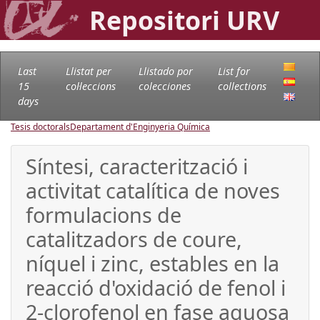
Repositori URV
Last
Llistat per
Llistado por
List for
15
col·leccions
colecciones
collections
days
Tesis doctorals
Departament d'Enginyeria Química
Síntesi, caracterització i
activitat catalítica de noves
formulacions de
catalitzadors de coure,
níquel i zinc, estables en la
reacció d'oxidació de fenol i
2-clorofenol en fase aquosa