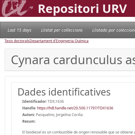
Repositori URV
Last 15 days
Llistat per col·leccions
Llistado por coleccion
Tesis doctorals
Departament d'Enginyeria Química
Cynara cardunculus as 
Dades identificatives
Identificador:
TDX:1636
Handle
:
https://hdl.handle.net/20.500.11797/TDX1636
Autors:
Pasqualino, Jorgelina Cecilia
Resum:
El biodiesel es un combustible de origen renovable que se obtiene 