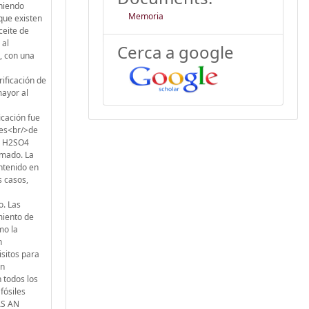
eniendo
Memoria
nque existen
ceite de
 al
Cerca a google
, con una
ificación de
mayor al
icación fue
nes<br/>de
de H2SO4
omado. La
ontenido en
s casos,
o. Las
miento de
mo la
n
isitos para
on
 todos los
fósiles
AS AN