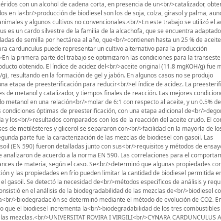
icéridos con un alcohol de cadena corta, en presencia de un<br/>catalizador, obt
dos en la<br/>producción de biodiesel son los de soja, colza, girasol y palma, au
animales y algunos cultivos no convencionales.<br/>En este trabajo se utilizó el a
 es un cardo silvestre de la familia de la alcachofa, que se encuentra adaptado
adas de semilla por hectárea al año, que<br/>contienen hasta un 25 % de aceite
ara cardunculus puede representar un cultivo alternativo para la producción
En la primera parte del trabajo se optimizaron las condiciones para la transester
oducto obtenido. El índice de acidez del<br/>aceite original (11.8 mgKOH/g) fue 
g), resultando en la formación de gel y jabón. En algunos casos no se produjo
na etapa de preesterificación para reducir<br/>el índice de acidez. La preesterif
s de metanol y catalizador, y tiempos finales de reacción. Las mejores condicio
ndo metanol en una relación<br/>molar de 6:1 con respecto al aceite, y un 0.5% 
as condiciones óptimas de preesterificación, con una etapa adicional de<br/>deg
da y los<br/>resultados comparados con los de la reacción del aceite crudo. El c
fases de metilésteres y glicerol se separaron con<br/>facilidad en la mayoría de lo
gunda parte fue la caracterización de las mezclas de biodiesel con gasoil. Las
soil (EN 590) fueron detalladas junto con sus<br/>requisitos y métodos de ensay
 analizaron de acuerdo a la norma EN 590. Las correlaciones para el comporta
nces de materia, según el caso. Se<br/>determinó que algunas propiedades co
ación y las propiedades en frío pueden limitar la cantidad de biodiesel permitida e
l gasoil. Se detectó la necesidad de<br/>métodos específicos de análisis y requ
nsistió en el análisis de la biodegradabilidad de las mezclas de<br/>biodiesel c
. La<br/>biodegradación se determinó mediante el método de evolución de CO2. En
que el biodiesel incrementa la<br/>biodegradabilidad de los tres combustibles 
 de las mezclas.<br/>UNIVERSITAT ROVIRA I VIRGILI<br/>CYNARA CARDUNCULUS 