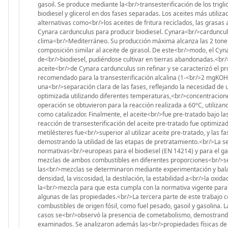
gasoil. Se produce mediante la<br/>transesterificación de los trigl
biodiesel y glicerol en dos fases separadas. Los aceites más utiliza
alternativas como<br/>los aceites de fritura reciclados, las grasas 
Cynara cardunculus para producir biodiesel. Cynara<br/>cardunculus
clima<br/>Mediterráneo. Su producción máxima alcanza las 2 tonel
composición similar al aceite de girasol. De este<br/>modo, el Cyn
de<br/>biodiesel, pudiéndose cultivar en tierras abandonadas.<br/>
aceite<br/>de Cynara cardunculus sin refinar y se caracterizó el pr
recomendado para la transesterificación alcalina (1-<br/>2 mgKOH/
una<br/>separación clara de las fases, reflejando la necesidad de u
optimizada utilizando diferentes temperaturas,<br/>concentracione
operación se obtuvieron para la reacción realizada a 60ºC, utiliza
como catalizador. Finalmente, el aceite<br/>fue pre-tratado bajo l
reacción de transesterificación del aceite pre-tratado fue optimiza
metilésteres fue<br/>superior al utilizar aceite pre-tratado, y las 
demostrando la utilidad de las etapas de pretratamiento.<br/>La se
normativas<br/>europeas para el biodiesel (EN 14214) y para el ga
mezclas de ambos combustibles en diferentes proporciones<br/>se
las<br/>mezclas se determinaron mediante experimentación y bala
densidad, la viscosidad, la destilación, la estabilidad a<br/>la oxid
la<br/>mezcla para que esta cumpla con la normativa vigente para e
algunas de las propiedades.<br/>La tercera parte de este trabajo co
combustibles de origen fósil, como fuel pesado, gasoil y gasolina
casos se<br/>observó la presencia de cometabolismo, demostrando 
examinados. Se analizaron además las<br/>propiedades físicas