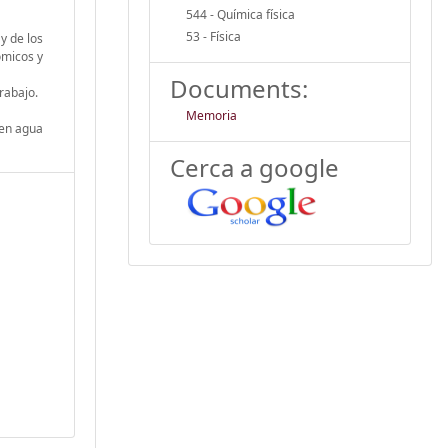
544 - Química física
53 - Física
y de los
ómicos y
Documents:
rabajo.
Memoria
 en agua
Cerca a google