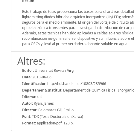
Resum:
Este trabajo de tesis proporciona las bases para el análisis detall
lightemitting diodos híbridos orgánico-inorgánicos (HyLED); además
seguros para el medio ambiente. El origen del voltaje de circuito 
optoelectrónica transientes para investigar la distribución de carga
Además, estas técnicas han sido aplicadas a celdas solares híbrida
recombinación no-geminial en el dispositivo y su influencia sobre el
para OSCs y llevó al primer verdadero donante soluble en agua.
Altres:
Editor:
Universitat Rovira i Virgili
Data:
2013-06-06
Identificador:
http://hdl.handle.net/10803/285966
Departament/Institut:
Departament de Química Física i Inorgànica, 
Idioma:
cat
Autor:
Ryan, James
Director:
Palomares Gil, Emilio
Font:
TDX (Tesis Doctorals en Xarxa)
Format:
application/pdf, 128 p.