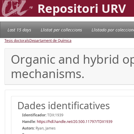
Repositori URV
Last 15 days
Llistat per col·leccions
Llistado por coleccion
Tesis doctorals
Departament de Química
Organic and hybrid op
mechanisms.
Dades identificatives
Identificador:
TDX:1939
Handle
:
https://hdl.handle.net/20.500.11797/TDX1939
Autors:
Ryan, James