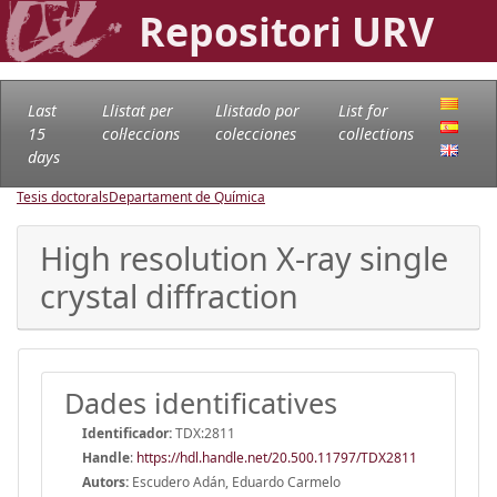
Repositori URV
Last
Llistat per
Llistado por
List for
15
col·leccions
colecciones
collections
days
Tesis doctorals
Departament de Química
High resolution X-ray single
crystal diffraction
Dades identificatives
Identificador:
TDX:2811
Handle
:
https://hdl.handle.net/20.500.11797/TDX2811
Autors:
Escudero Adán, Eduardo Carmelo