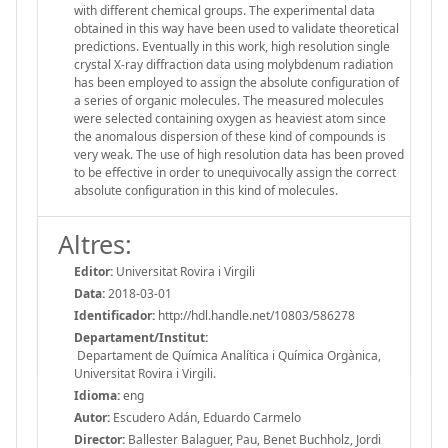
with different chemical groups. The experimental data
obtained in this way have been used to validate theoretical
predictions. Eventually in this work, high resolution single
crystal X-ray diffraction data using molybdenum radiation
has been employed to assign the absolute configuration of
a series of organic molecules. The measured molecules
were selected containing oxygen as heaviest atom since
the anomalous dispersion of these kind of compounds is
very weak. The use of high resolution data has been proved
to be effective in order to unequivocally assign the correct
absolute configuration in this kind of molecules.
Altres:
Editor:
Universitat Rovira i Virgili
Data:
2018-03-01
Identificador:
http://hdl.handle.net/10803/586278
Departament/Institut:
Departament de Química Analítica i Química Orgànica,
Universitat Rovira i Virgili.
Idioma:
eng
Autor:
Escudero Adán, Eduardo Carmelo
Director:
Ballester Balaguer, Pau, Benet Buchholz, Jordi