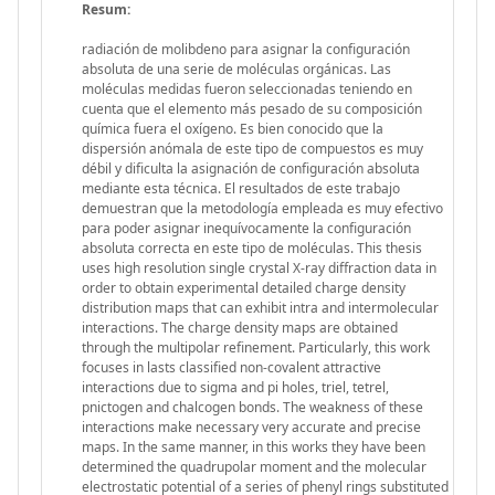
Resum:
radiación de molibdeno para asignar la configuración
absoluta de una serie de moléculas orgánicas. Las
moléculas medidas fueron seleccionadas teniendo en
cuenta que el elemento más pesado de su composición
química fuera el oxígeno. Es bien conocido que la
dispersión anómala de este tipo de compuestos es muy
débil y dificulta la asignación de configuración absoluta
mediante esta técnica. El resultados de este trabajo
demuestran que la metodología empleada es muy efectivo
para poder asignar inequívocamente la configuración
absoluta correcta en este tipo de moléculas. This thesis
uses high resolution single crystal X-ray diffraction data in
order to obtain experimental detailed charge density
distribution maps that can exhibit intra and intermolecular
interactions. The charge density maps are obtained
through the multipolar refinement. Particularly, this work
focuses in lasts classified non-covalent attractive
interactions due to sigma and pi holes, triel, tetrel,
pnictogen and chalcogen bonds. The weakness of these
interactions make necessary very accurate and precise
maps. In the same manner, in this works they have been
determined the quadrupolar moment and the molecular
electrostatic potential of a series of phenyl rings substituted