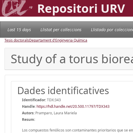
Repositori URV
Last 15 days
Llistat per col·leccions
Llistado por coleccion
Tesis doctorals
Departament d'Enginyeria Química
Study of a torus biore
Dades identificatives
Identificador:
TDX:343
Handle
:
https://hdl.handle.net/20.500.11797/TDX343
Autors:
Pramparo, Laura Mariela
Resum:
Los compuestos fenólicos son contaminantes prioritarios que se e