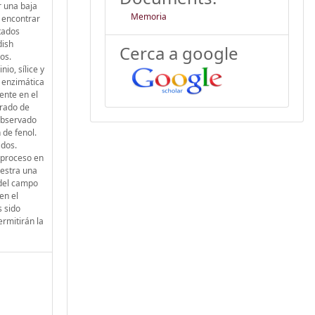
r una baja
Memoria
e encontrar
tados
dish
Cerca a google
os.
io, sílice y
n enzimática
ente en el
grado de
 observado
 de fenol.
ados.
n proceso en
uestra una
 del campo
en el
s sido
rmitirán la