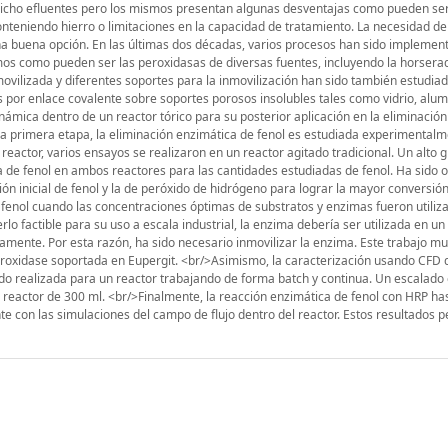
 dicho efluentes pero los mismos presentan algunas desventajas como pueden se
onteniendo hierro o limitaciones en la capacidad de tratamiento. La necesidad d
na buena opción. En las últimas dos décadas, varios procesos han sido implemen
mos como pueden ser las peroxidasas de diversas fuentes, incluyendo la horsera
ovilizada y diferentes soportes para la inmovilización han sido también estudiad
 por enlace covalente sobre soportes porosos insolubles tales como vidrio, alumin
dinámica dentro de un reactor tórico para su posterior aplicación en la eliminació
una primera etapa, la eliminación enzimática de fenol es estudiada experimentalm
 reactor, varios ensayos se realizaron en un reactor agitado tradicional. Un alto 
ca de fenol en ambos reactores para las cantidades estudiadas de fenol. Ha sido
n inicial de fenol y la de peróxido de hidrógeno para lograr la mayor conversión
 fenol cuando las concentraciones óptimas de substratos y enzimas fueron utiliz
o factible para su uso a escala industrial, la enzima debería ser utilizada en u
amente. Por esta razón, ha sido necesario inmovilizar la enzima. Este trabajo m
eroxidase soportada en Eupergit. <br/>Asimismo, la caracterización usando CFD
sido realizada para un reactor trabajando de forma batch y continua. Un escalado 
n reactor de 300 ml. <br/>Finalmente, la reacción enzimática de fenol con HRP ha
con las simulaciones del campo de flujo dentro del reactor. Estos resultados pe