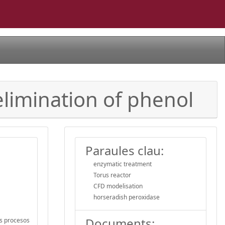
elimination of phenol
Paraules clau:
enzymatic treatment
Torus reactor
CFD modelisation
horseradish peroxidase
Documents:
es procesos