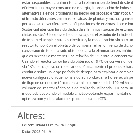
están disponibles actualmente para la eliminación de fenol desde
eficiencia, un mayor consumo de energía, la producción de lodos c
alternativas a estos problemas ha hecho del proceso enzimático u
utilizando diferentes enzimas extraídas de plantas y microorganis
peroxidasa.<br/>Diferentes configuraciones de enzimas, libre e inm
Sustancial atención ha sido dedicada a la inmovilización de enzimas
chitosan. <br/>El objetivo de este trabajo es el estudio de la hidro
de fenol y el acople entre las cinéticas y la modelización.<br/>En 
reactor tórico. Con el objetivo de comparar el rendimiento de dicho
conversión de fenol ha sido obtenido para la eliminación enzimáti
que es necesario mantener una relación de 1:1 entre la concentració
Usando el reactor tórico ha sido obtenido un 97% de conversión de
<br/>Con el objetivo de mejorar económicamente el proceso y hacerl
continuo sobre un largo período de tiempo para explotarla complet
nueva configuración que no ha sido aún probada: la horseradish p
de flujo de un reactor tórico similar al experimental de 100 ml ha 
volumen del reactor tórico ha sido realizado utilizando CFD para u
modelada acoplando el modelo cinético obtenido experimentalmente 
optimización y el escalado del proceso usando CFD.
Altres:
Editor:
Universitat Rovira i Virgili
Data:
2008-06-19