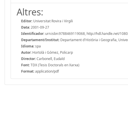
Altres:
Editor:
Universitat Rovira i Virgili
Data:
2001-09-27
Identificador:
urn:isbn:9788469119068, http://hdl.handle.net/108
Departament/Institut:
Departament d'Història i Geografia, Universi
Idioma:
spa
Autor:
Hortolà i Gómez, Policarp
Director:
Carbonell, Eudald
Font:
TDX (Tesis Doctorals en Xarxa)
Format:
application/pdf