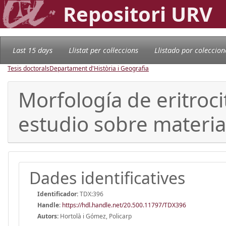
Repositori URV
Last 15 days
Llistat per col·leccions
Llistado por coleccion
Tesis doctorals
Departament d'Història i Geografia
Morfología de eritro
estudio sobre material
Dades identificatives
Identificador:
TDX:396
Handle
:
https://hdl.handle.net/20.500.11797/TDX396
Autors:
Hortolà i Gómez, Policarp