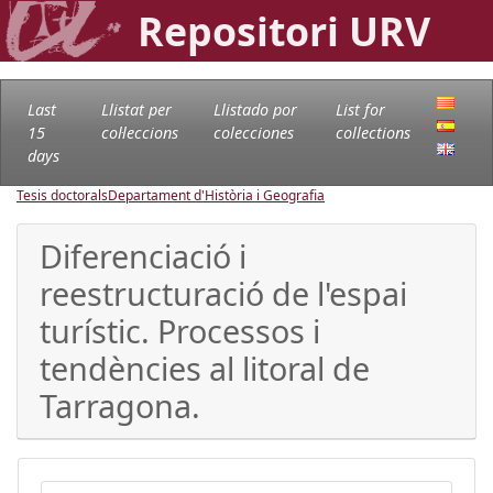
Repositori URV
Last
Llistat per
Llistado por
List for
15
col·leccions
colecciones
collections
days
Tesis doctorals
Departament d'Història i Geografia
Diferenciació i
reestructuració de l'espai
turístic. Processos i
tendències al litoral de
Tarragona.