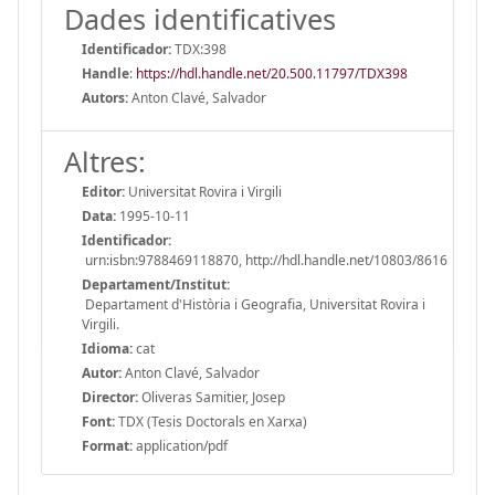
Dades identificatives
Identificador:
TDX:398
Handle
:
https://hdl.handle.net/20.500.11797/TDX398
Autors:
Anton Clavé, Salvador
Altres:
Editor:
Universitat Rovira i Virgili
Data:
1995-10-11
Identificador:
urn:isbn:9788469118870, http://hdl.handle.net/10803/8616
Departament/Institut:
Departament d'Història i Geografia, Universitat Rovira i
Virgili.
Idioma:
cat
Autor:
Anton Clavé, Salvador
Director:
Oliveras Samitier, Josep
Font:
TDX (Tesis Doctorals en Xarxa)
Format:
application/pdf