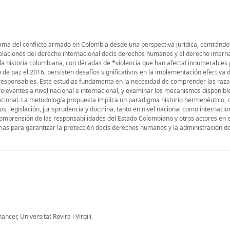
rama del conflicto armado en Colombia desde una perspectiva jurídica, centrándo
violaciones del derecho internacional decís derechos humanos y el derecho intern
 la historia colombiana, con décadas de *violencia que han afecta! innumerables
de paz el 2016, persisten desafíos significativos en la implementación efectiva
s responsables. Este estudias fundamenta en la necesidad de comprender las raza
s relevantes a nivel nacional e internacional, y examinar los mecanismos disponibl
nacional. La metodología propuesta implica un paradigma historio hermenéutico, 
, legislación, jurisprudencia y doctrina, tanto en nivel nacional como internacio
a comprensión de las responsabilidades del Estado Colombiano y otros actores en 
ias para garantizar la protección decís derechos humanos y la administración de 
cer, Universitat Rovira i Virgili.