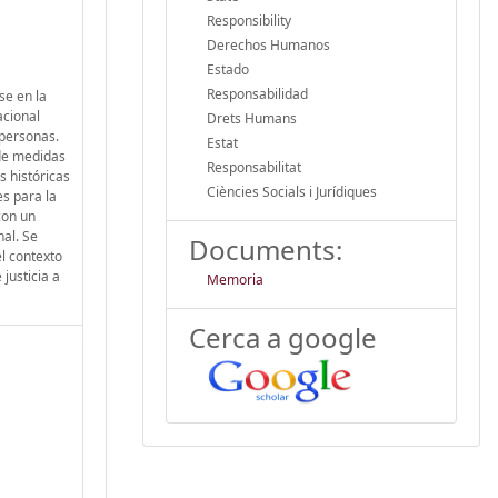
Responsibility
Derechos Humanos
Estado
Responsabilidad
se en la
acional
Drets Humans
 personas.
Estat
 de medidas
Responsabilitat
s históricas
Ciències Socials i Jurídiques
es para la
con un
nal. Se
Documents:
el contexto
justicia a
Memoria
Cerca a google