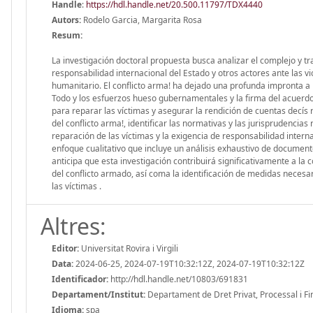
Handle
:
https://hdl.handle.net/20.500.11797/TDX4440
Autors:
Rodelo Garcia, Margarita Rosa
Resum:
La investigación doctoral propuesta busca analizar el complejo y t
responsabilidad internacional del Estado y otros actores ante las 
humanitario. El conflicto arma! ha dejado una profunda impronta a
Todo y los esfuerzos hueso gubernamentales y la firma del acuerdo 
para reparar las víctimas y asegurar la rendición de cuentas decí
del conflicto arma!, identificar las normativas y las jurisprudencia
reparación de las víctimas y la exigencia de responsabilidad inter
enfoque cualitativo que incluye un análisis exhaustivo de documentos
anticipa que esta investigación contribuirá significativamente a l
del conflicto armado, así coma la identificación de medidas necesar
las víctimas .
Altres:
Editor:
Universitat Rovira i Virgili
Data:
2024-06-25, 2024-07-19T10:32:12Z, 2024-07-19T10:32:12Z
Identificador:
http://hdl.handle.net/10803/691831
Departament/Institut:
Departament de Dret Privat, Processal i Finan
Idioma:
spa