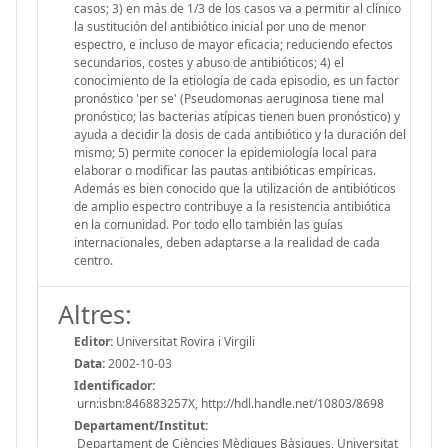
casos; 3) en más de 1/3 de los casos va a permitir al clínico
la sustitución del antibiótico inicial por uno de menor
espectro, e incluso de mayor eficacia; reduciendo efectos
secundarios, costes y abuso de antibióticos; 4) el
conocimiento de la etiología de cada episodio, es un factor
pronóstico 'per se' (Pseudomonas aeruginosa tiene mal
pronóstico; las bacterias atípicas tienen buen pronóstico) y
ayuda a decidir la dosis de cada antibiótico y la duración del
mismo; 5) permite conocer la epidemiología local para
elaborar o modificar las pautas antibióticas empíricas.
Además es bien conocido que la utilización de antibióticos
de amplio espectro contribuye a la resistencia antibiótica
en la comunidad. Por todo ello también las guías
internacionales, deben adaptarse a la realidad de cada
centro.
Altres:
Editor:
Universitat Rovira i Virgili
Data:
2002-10-03
Identificador:
urn:isbn:846883257X, http://hdl.handle.net/10803/8698
Departament/Institut:
Departament de Ciències Mèdiques Bàsiques, Universitat