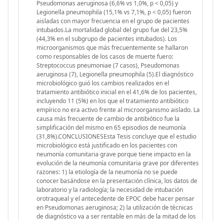
Pseudomonas aeruginosa (6,6% vs 1,0%, p < 0,05) y
Legionella pneumophila (15,1% vs 7,1%, p < 0,05) fueron
aisladas con mayor frecuencia en el grupo de pacientes
intubados.La mortalidad global del grupo fue del 23,5%
(44,3% en el subgrupo de pacientes intubados). Los
microorganismos que más frecuentemente se hallaron
como responsables de los casos de muerte fuero:
Streptococcus pneumoniae (7 casos), Pseudomonas
aeruginosa (7), Legionella pneumophila (5).El diagnóstico
microbiológico guió los cambios realizados en el
tratamiento antibiótico inicial en el 41,6% de los pacientes,
incluyendo 11 (5%) en los que el tratamiento antibiótico
empírico no era activo frente al microorganismo aislado. La
causa más frecuente de cambio de antibiótico fue la
simplificación del mismo en 65 episodios de neumonía
(31,8%).CONCLUSIONESEsta Tesis concluye que el estudio
microbiológico está justificado en los pacientes con
neumonía comunitaria grave porque tiene impacto en la
evolución de la neumonía comunitaria grave por diferentes
razones: 1) la etiología de la neumonía no se puede
conocer basándose en la presentación clínica, los datos de
laboratorio y la radiología; la necesidad de intubación
orotraqueal y el antecedente de EPOC debe hacer pensar
en Pseudomonas aeruginosa; 2) la utilización de técnicas
de diagnóstico va a ser rentable en más de la mitad de los