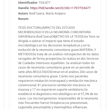
Identificador:
TDX:477
Handle
:
https://hdl.handle.net/20.500.11797/TDX477
Autors:
Bodí Saera, María Amparo
Resum:
TESIS DOCTORALIMPACTO DEL ESTUDIO
MICROBIOLOGICO EN LA NEUMONÍA COMUNITARIA
GRAVEMaría Bodí SaeraOBJETIVO DE LA TESISEsta Tesis va
dirigida a valorar el impacto que tiene el estudio
microbiológico en las decisiones terepéuticas y en la
evolución de la neumonía comunitaria grave.MATERIAL Y
METODOSSe trata de un análisis retrospectivo de los datos
recogidos de forma prospectiva.Se realiza en dos Servicios
de Cuidados Intensivos españoles. Se analizan todos los
casos de neumonía comunitaria grave en un periodo de
siete años.RESULTADOSEntran en el análisis 204 casos de
neumonía comunitaria grave. Ciento seis pacientes
requirieron intubación orotraqueal y ventilación mecánica
convencional; 81 precisaron ventilación mecánica no
invasiva y 17 no requirieron soporte ventilatorio.Se
estableció el diagnóstico microbiológico en el 57,3% de los
casos. Los microorganismos responsables de la neumonía
más frecuentes fueron Streptococcus pneumoniae,
Legionella pneumophila y Haemophilus influenzae.