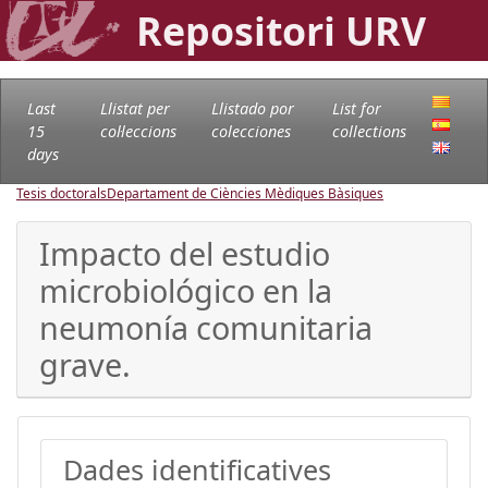
Repositori URV
Last
Llistat per
Llistado por
List for
15
col·leccions
colecciones
collections
days
Tesis doctorals
Departament de Ciències Mèdiques Bàsiques
Impacto del estudio
microbiológico en la
neumonía comunitaria
grave.
Dades identificatives