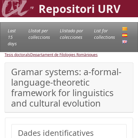
Repositori URV
Last
Llistat per
Llistado por
List for
15
col·leccions
colecciones
collections
days
Tesis doctorals
Departament de Filologies Romàniques
Gramar systems: a-formal-
language-theoretic
framework for linguistics
and cultural evolution
Dades identificatives