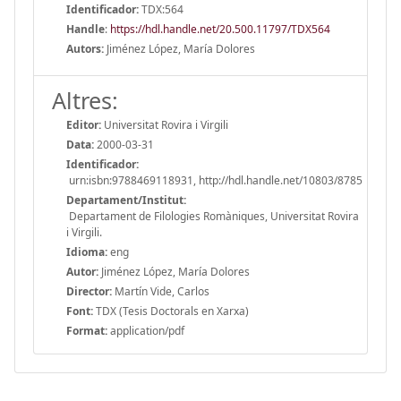
Identificador:
TDX:564
Handle
:
https://hdl.handle.net/20.500.11797/TDX564
Autors:
Jiménez López, María Dolores
Altres:
Editor:
Universitat Rovira i Virgili
Data:
2000-03-31
Identificador:
urn:isbn:9788469118931, http://hdl.handle.net/10803/8785
Departament/Institut:
Departament de Filologies Romàniques, Universitat Rovira
i Virgili.
Idioma:
eng
Autor:
Jiménez López, María Dolores
Director:
Martín Vide, Carlos
Font:
TDX (Tesis Doctorals en Xarxa)
Format:
application/pdf