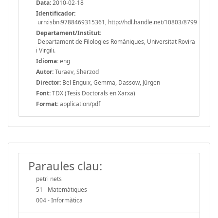
Data:
2010-02-18
Identificador:
urn:isbn:9788469315361, http://hdl.handle.net/10803/8799
Departament/Institut:
Departament de Filologies Romàniques, Universitat Rovira
i Virgili.
Idioma:
eng
Autor:
Turaev, Sherzod
Director:
Bel Enguix, Gemma, Dassow, Jürgen
Font:
TDX (Tesis Doctorals en Xarxa)
Format:
application/pdf
Paraules clau:
petri nets
51 - Matemàtiques
004 - Informàtica