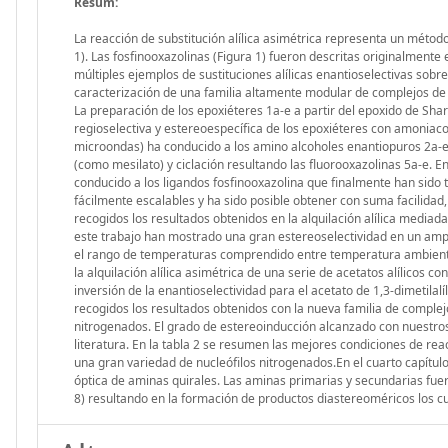
Resum:
La reacción de substitución alílica asimétrica representa un méto
1). Las fosfinooxazolinas (Figura 1) fueron descritas originalment
múltiples ejemplos de sustituciones alílicas enantioselectivas sobre 
caracterización de una familia altamente modular de complejos de 
La preparación de los epoxiéteres 1a-e a partir del epoxido de Shar
regioselectiva y estereoespecífica de los epoxiéteres con amoniac
microondas) ha conducido a los amino alcoholes enantiopuros 2a-e lo
(como mesilato) y ciclación resultando las fluorooxazolinas 5a-e. En
conducido a los ligandos fosfinooxazolina que finalmente han sid
fácilmente escalables y ha sido posible obtener con suma facilidad
recogidos los resultados obtenidos en la alquilación alílica mediad
este trabajo han mostrado una gran estereoselectividad en un amp
el rango de temperaturas comprendido entre temperatura ambiente 
la alquilación alílica asimétrica de una serie de acetatos alílicos
inversión de la enantioselectividad para el acetato de 1,3-dimetilalí
recogidos los resultados obtenidos con la nueva familia de complej
nitrogenados. El grado de estereoinducción alcanzado con nuestros l
literatura. En la tabla 2 se resumen las mejores condiciones de reac
una gran variedad de nucleófilos nitrogenados.En el cuarto capítul
óptica de aminas quirales. Las aminas primarias y secundarias fuero
8) resultando en la formación de productos diastereoméricos los cu