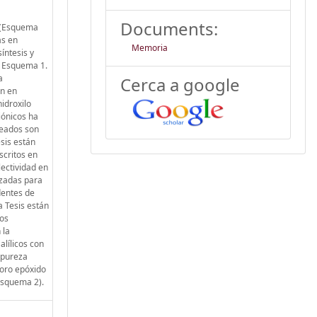
Documents:
a (Esquema
as en
Memoria
íntesis y
l Esquema 1.
a
Cerca a google
ón en
idroxilo
iónicos ha
leados son
sis están
scritos en
ectividad en
izadas para
dentes de
a Tesis están
los
 la
alílicos con
 pureza
uoro epóxido
(Esquema 2).