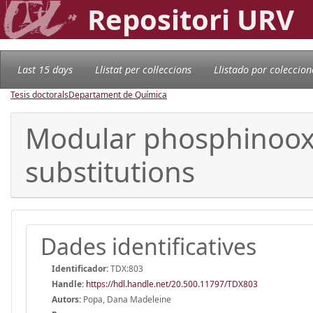
Repositori URV
Last 15 days
Llistat per col·leccions
Llistado por coleccion
Tesis doctorals
Departament de Química
Modular phosphinooxaz
substitutions
Dades identificatives
Identificador:
TDX:803
Handle
:
https://hdl.handle.net/20.500.11797/TDX803
Autors:
Popa, Dana Madeleine