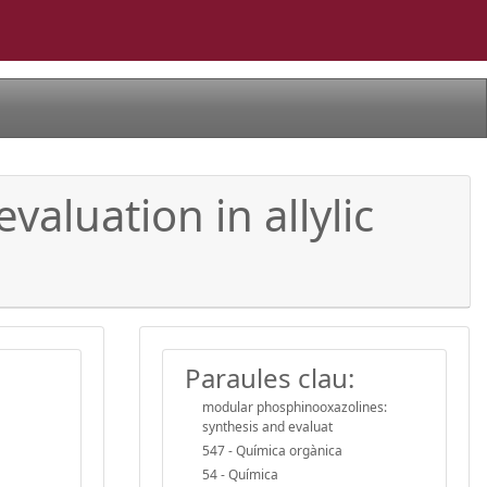
aluation in allylic
Paraules clau:
modular phosphinooxazolines:
synthesis and evaluat
547 - Química orgànica
54 - Química