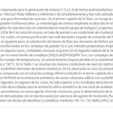
do importante para la generación de enlaces C-C y C-N de forma estereoselectiv
e en 1993 por Pfaltz Williams y Helmchen1 de simultáneamente y han sido utilizad
una gran diversidad de sustratos. En el primer capitulo de la Tesis, se recoge la s
paladio-fosfinooxazolina. La metodología de síntesis empleada se describe en e
pless ha sido descrita con anterioridad en nuestro grupo de trabajo.2 La apertur
o (25% NH3 en solución acuosa, en tubo de presión o en condiciones de irradiaci
s cuales, sin previa purificación, han sido Nacilados seguido de activación del h
 el siguiente paso, la substitución del átomo de flúor por derivados de fósforo an
o transformados en los complejos de paladio 7a-e. Los métodos preparativos emp
, en algunos casos, cantidades cercanas al gramo. En el segundo capítulo de la Te
a por la nueva familia de complejos [Pd(η3-alil)(PHOX)]PF6 7a-e. Los complejos de
lio margen de temperaturas, sin prácticamente ninguna pérdida en la enantiosel
y 130º C. En la Tabla 1 se resumen las mejores condiciones de reacción optim
 con nucleófilos derivados de ésteres malónicos. Se ha observado un caso sin prece
lo comparado con el substrato análogo difenil sustituído.En el tercer capítulo de l
os Pd-PHOX en la aminacion asimétrica de varios substratos alílicos con nucleófi
igandos, en algunos de los casos, ha sido superior a los resultados descritos en
ción desarrolladas para la aminación alílica asimétrica de una serie de acetatos 
o presentamos un nuevo agente chiral de resolucion, para la determinación de la
n derivatizadas con el reactivo quiral por apertura del agente de resolución (fl
ales son fáciles de identificar y cuantificar mediante 19F, 1H, 13C NMR y HPLC 