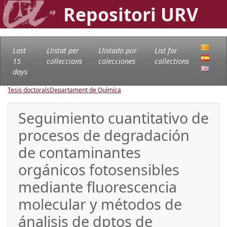
Repositori URV
Last
Llistat per
Llistado por
List for
15
col·leccions
colecciones
collections
days
Tesis doctorals
Departament de Química
Seguimiento cuantitativo de
procesos de degradación
de contaminantes
orgánicos fotosensibles
mediante fluorescencia
molecular y métodos de
ánalisis de dptos de