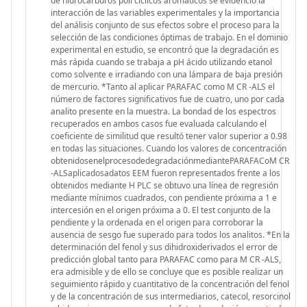
de hidrocarburos poli cíclicos aromáticos se evidenció la
interacción de las variables experimentales y la importancia
del análisis conjunto de sus efectos sobre el proceso para la
selección de las condiciones óptimas de trabajo. En el dominio
experimental en estudio, se encontró que la degradación es
más rápida cuando se trabaja a pH ácido utilizando etanol
como solvente e irradiando con una lámpara de baja presión
de mercurio. *Tanto al aplicar PARAFAC como M CR -ALS el
número de factores significativos fue de cuatro, uno por cada
analito presente en la muestra. La bondad de los espectros
recuperados en ambos casos fue evaluada calculando el
coeficiente de similitud que resultó tener valor superior a 0.98
en todas las situaciones. Cuando los valores de concentración
obtenidosenelprocesodedegradaciónmediantePARAFACoM CR
-ALSaplicadosadatos EEM fueron representados frente a los
obtenidos mediante H PLC se obtuvo una línea de regresión
mediante mínimos cuadrados, con pendiente próxima a 1 e
intercesión en el origen próxima a 0. El test conjunto de la
pendiente y la ordenada en el origen para corroborar la
ausencia de sesgo fue superado para todos los analitos. *En la
determinación del fenol y sus dihidroxiderivados el error de
predicción global tanto para PARAFAC como para M CR -ALS,
era admisible y de ello se concluye que es posible realizar un
seguimiento rápido y cuantitativo de la concentración del fenol
y de la concentración de sus intermediarios, catecol, resorcinol