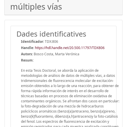
múltiples vías
Dades identificatives
Identificador:
TDX:806
Handle
:
https://hdl.handle.net/20.500.11797/TDX806
Autors:
Bosco Costa, Marta Verónica
Resum:
En esta Tesis Doctoral, se aborda la aplicación de
metodologías de análisis de datos de múltiples vías, a datos
tridimensionales de fluorescencia molecular de excitación-
emisión obtenidos a lo largo de una reacción, para obtener de
forma rápida información de interés en el desarrollo de
técnicas basadas en procesos de eliminación oxidativa de
contaminantes orgánicos. Se afrontan dos casos en particular:
la foto-degradación de una mezcla de hidrocarburos
policíclicos aromáticos (benzo[a]antraceno, benzo[a]pireno,
benzo[k]fluoranteno, dibenzo[a,h]antraceno)y la foto-catálisis
del fenol. Los espectros de fluorescencia de excitación y
emisión registrados para cada muestra analizada constituyen