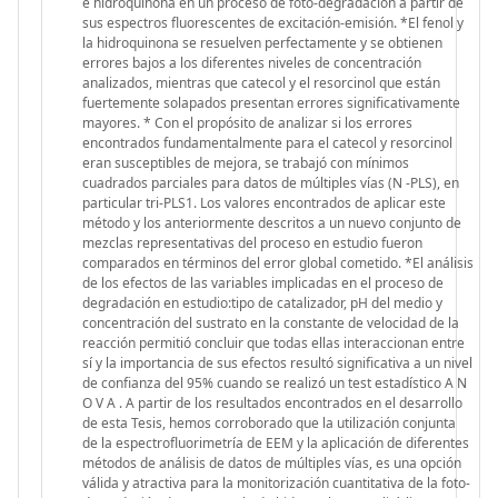
e hidroquinona en un proceso de foto-degradación a partir de
sus espectros fluorescentes de excitación-emisión. *El fenol y
la hidroquinona se resuelven perfectamente y se obtienen
errores bajos a los diferentes niveles de concentración
analizados, mientras que catecol y el resorcinol que están
fuertemente solapados presentan errores significativamente
mayores. * Con el propósito de analizar si los errores
encontrados fundamentalmente para el catecol y resorcinol
eran susceptibles de mejora, se trabajó con mínimos
cuadrados parciales para datos de múltiples vías (N -PLS), en
particular tri-PLS1. Los valores encontrados de aplicar este
método y los anteriormente descritos a un nuevo conjunto de
mezclas representativas del proceso en estudio fueron
comparados en términos del error global cometido. *El análisis
de los efectos de las variables implicadas en el proceso de
degradación en estudio:tipo de catalizador, pH del medio y
concentración del sustrato en la constante de velocidad de la
reacción permitió concluir que todas ellas interaccionan entre
sí y la importancia de sus efectos resultó significativa a un nivel
de confianza del 95% cuando se realizó un test estadístico A N
O V A . A partir de los resultados encontrados en el desarrollo
de esta Tesis, hemos corroborado que la utilización conjunta
de la espectrofluorimetría de EEM y la aplicación de diferentes
métodos de análisis de datos de múltiples vías, es una opción
válida y atractiva para la monitorización cuantitativa de la foto-