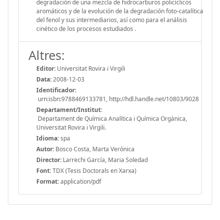
degradación de una mezcla de hidrocarburos policíclicos
aromáticos y de la evolución de la degradación foto-catalítica
del fenol y sus intermediarios, así como para el análisis
cinético de los procesos estudiados .
Altres:
Editor:
Universitat Rovira i Virgili
Data:
2008-12-03
Identificador:
urn:isbn:9788469133781, http://hdl.handle.net/10803/9028
Departament/Institut:
Departament de Química Analítica i Química Orgànica,
Universitat Rovira i Virgili.
Idioma:
spa
Autor:
Bosco Costa, Marta Verónica
Director:
Larrechi García, Maria Soledad
Font:
TDX (Tesis Doctorals en Xarxa)
Format:
application/pdf