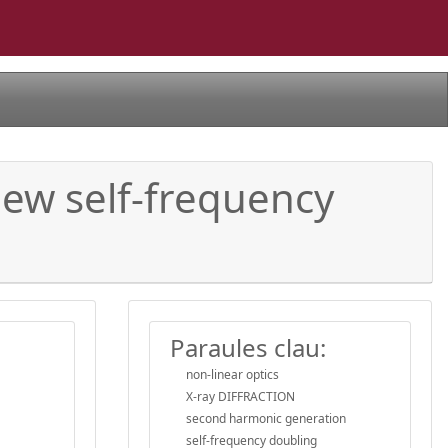
new self-frequency
Paraules clau:
non-linear optics
X-ray DIFFRACTION
second harmonic generation
self-frequency doubling