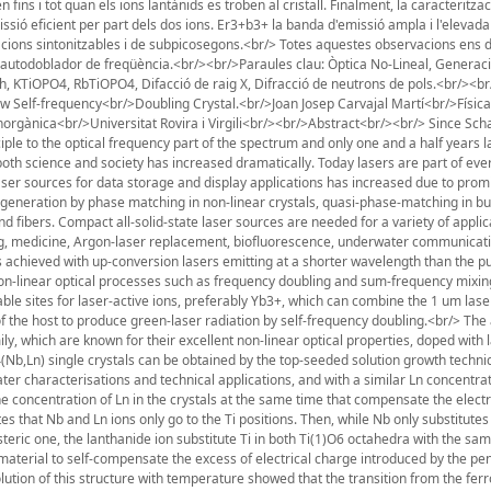
fins i tot quan els ions lantànids es troben al cristall. Finalment, la caracteritzac
sió eficient per part dels dos ions. Er3+b3+ la banda d'emissió ampla i l'elevada
licacions sintonitzables i de subpicosegons.<br/> Totes aquestes observacions ens 
l autodoblador de freqüència.<br/><br/>Paraules clau: Òptica No-Lineal, Generac
, KTiOPO4, RbTiOPO4, Difacció de raig X, Difracció de neutrons de pols.<br/><b
w Self-frequency<br/>Doubling Crystal.<br/>Joan Josep Carvajal Martí<br/>Física
Inorgànica<br/>Universitat Rovira i Virgili<br/><br/>Abstract<br/><br/> Since Sc
iple to the optical frequency part of the spectrum and only one and a half years la
oth science and society has increased dramatically. Today lasers are part of ever
aser sources for data storage and display applications has increased due to prom
generation by phase matching in non-linear crystals, quasi-phase-matching in bul
d fibers. Compact all-solid-state laser sources are needed for a variety of appli
nting, medicine, Argon-laser replacement, biofluorescence, underwater communicat
s achieved with up-conversion lasers emitting at a shorter wavelength than the 
non-linear optical processes such as frequency doubling and sum-frequency mixing
table sites for laser-active ions, preferably Yb3+, which can combine the 1 um las
f the host to produce green-laser radiation by self-frequency doubling.<br/> The 
ly, which are known for their excellent non-linear optical properties, doped with
4(Nb,Ln) single crystals can be obtained by the top-seeded solution growth techn
ater characterisations and technical applications, and with a similar Ln concentrat
e concentration of Ln in the crystals at the same time that compensate the electr
that Nb and Ln ions only go to the Ti positions. Then, while Nb only substitutes 
n steric one, the lanthanide ion substitute Ti in both Ti(1)O6 octahedra with the sa
he material to self-compensate the excess of electrical charge introduced by the pe
ution of this structure with temperature showed that the transition from the ferr