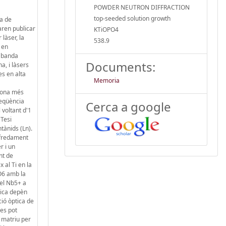
POWDER NEUTRON DIFFRACTION
top-seeded solution growth
ia de
aren publicar
KTiOPO4
làser, la
538.9
 en
e banda
Documents:
a, i làsers
es en alta
Memoria
d'ona més
reqüència
Cerca a google
 voltant d'1
 Tesi
tànids (Ln).
efredament
r i un
nt de
 al Ti en la
)O6 amb la
del Nb5+ a
rica depèn
ció òptica de
 es pot
 matriu per