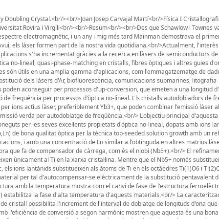
Doubling Crystal.<br/><br/>Joan Josep Carvajal Martí<br/>Física I Cristal·lograf
versitat Rovira i Virgili<br/><br/>Resum<br/><br/>Des que Schawlow i Townes v
 l'espectre electromagnètic, i un any i mig més tard Mainman demostrava el primer 
Avui, els làser formen part de la nostra vida quotidiana.<br/>Actualment, l'interès
plicacions s'ha incrementat gràcies a la recerca en làsers de semiconductors d
a no-lineal, quasi-phase-matching en cristalls, fibres òptiques i altres guies d'on
mpactes són útils en una amplia gamma d'aplicacions, com l'emmagatzematge de dad
bstitució dels làsers d'Ar, biofluorescència, comunicacions submarines, litografia
 es poden aconseguir per processos d'up-conversion, que emeten a una longitud 
ó de freqüència per processos d'òptica no-lineal. Els cristalls autodobladors de f
 per ions actius làser, preferiblement Yb3+, que poden combinar l'emissió làser al
issió verda per autodoblatge de freqüència.<br/> L'objectiu principal d'aquesta
oneguts per les seves excel·lents propietats d'òptica no-lineal, dopats amb ions lan
,Ln) de bona qualitat òptica per la tècnica top-seeded solution growth amb un r
licacions, i amb una concentració de Ln similar a l'obtinguda en altres matrius làse
'hora que fa de compensador de càrrega, com és el niobi (Nb5+).<br/> El refiname
ixen únicament al Ti en la xarxa cristal·lina. Mentre que el Nb5+ només substitueix
c, els ions lantànids substitueixen als àtoms de Ti en els octàedres Ti(1)O6 i Ti(2
 material per tal d'autocompensar-se elèctricament de la substitució pentavalent 
ructura amb la temperatura mostra com el canvi de fase de l'estructura ferroelèct
+) estabilitza la fase d'alta temperatura d'aquests materials.<br/> La caracteritza
 de cristall possibilita l'increment de l'interval de doblatge de longituds d'ona que
 amb l'eficiència de conversió a segon harmònic mostren que aquesta és una bona