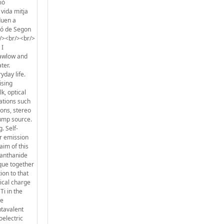
ió
 vida mitja
duen a
ió de Segon
r/><br/><br/>
 I
hawlow and
ter.
yday life.
ising
k, optical
cations such
ions, stereo
pump source.
. Self-
er emission
aim of this
 lanthanide
ique together
ion to that
ical charge
Ti in the
me
ntavalent
oelectric