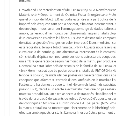
Resum:
Growth and Characterisation of RbTiOPO4: (Nb,Ln). A New frequency 
Materials<br/>Departament de Química Física i Inorgànica<br/>Uni
que el principi del M.A.S.E.R. es podia estendre a la part òptica de
importància d'aquest, tant per la societat, s'ha anat incrementant. 
desenvolupar nous làser per l'emmagatzematge de dades i altres a
ampla, generació d'harmònics per phase-matching en cristalls d'òptic
d'up-conversion en cristalls i fibres. Els làsers d'estat sòlid co
densitat, projecció d'imatges en color, impressió làser, medicina, su
estereogràfica, teràpia fotodinàmica....<br/> Aquests nous làsers
curta que la de bombeig. Una alternativa interessant és la conversi
són cristalls d'òptica no-lineal amb posicions estructurals ocupades
um amb la generació de segon harmònic de la matriu per produir em
Doctoral ha estat l'obtenció de cristalls de la família del KTiOPO4, c
<br/> Hem mostrat que és poden obtenir cristalls de RbTiOPO4: (Nb
lent de la solució, de mida útil per posteriors caracteritzacions i ap
codopant, que afavoreix l'entrada d'ions lantànids en la matriu a l
l'estructura ha demostrat que tant el Nb com els lantànids substitue
posició Ti (1), degut a un efecte electrostàtic més que no pas estèri
mateixa probabilitat. Un altre aspecte a destacar és l'habilitat del
través de la creació de vacants de rubidi. L'evolució d'aquesta est
del contingut en Nb i que la substitució de Ti4+ pel parell (Nb5+-Rb
la matriu cristal·lina ha mostrat que l'increment de la birefringència
efectuar amb aquests cristalls. L'àmplia finestra òptica juntament