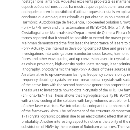
hostatjar ions lantànids. Aquestes excel·lents propietats es mantenen 
espectrocòpia del ions actius ha mostrat que es pot obtenir una emis
obtingudes obren la possibilitat d'utilitzar aquests cristalls en ap
concloure que amb aquests cristalls es pot obtenir un nou materia
Harmònic, Autodoblatge de freqüència, Top-Seeded Solution Growth
<br/><br/>Growth and characterisation of RbTiOPO4: (Nb, Ln). A Ne
Cristal·lografia de Materials<br/>Departament de Química Física i 
tornes reported that it should be possible to extend the maser princ
Mainman demonstrated the first laser, the importance of lasers to b
<br/> Actually, the interest in developing compact blue and green l
investigations into wide-gap semiconductor diode lasers, harmonic 
fibres and other waveguides, and up conversion lasers in crystals an
as colour projection, high-density optical data storage, laser pri
lithography, photodynamic therapy.<br/> A class of these sources i
An alternative to up-conversion lasing is frequency conversion by 
frequency doubling crystals are non-linear optical crystals with sui
of the active ions with the second harmonic generation properties o
Thesis was to investigate how to obtain crystals of the KTiOPO4 fami
(Ln) ions.<br/> This Thesis shows that high-optical quality RbTiOPO
with a slow-cooling of the solution, with large volumes useable for l
of other laser matrices. We introduced a codopant that enhances th
of the framework.<br/> The refinement of the structure demonstrates 
Ti(1) crystallographic position due to an electrostatic effect that a
probability. Another interesting aspect to notice is the ability of t
substitution of Nb5+ by the creation of Rubidium vacancies. The evol