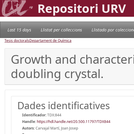
Repositori URV
Last 15 days
Llistat per col·leccions
Llistado por coleccion
Tesis doctorals
Departament de Química
Growth and characteri
doubling crystal.
Dades identificatives
Identificador:
TDX:844
Handle
:
https://hdl.handle.net/20.500.11797/TDX844
Autors:
Carvajal Martí, Joan Josep