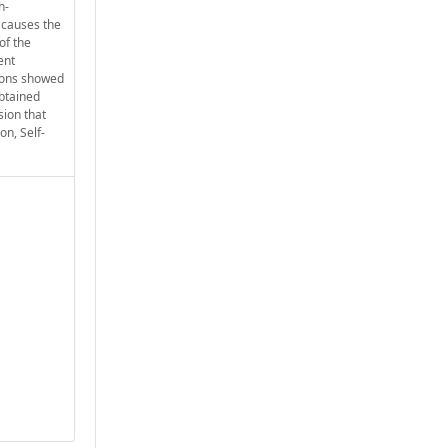
h-
b causes the
of the
ent
 ions showed
obtained
sion that
n, Self-