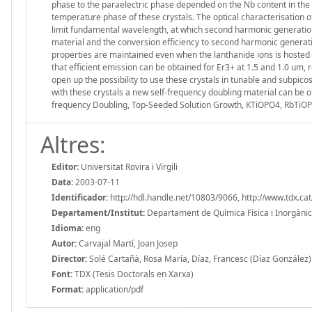
phase to the paraelectric phase depended on the Nb content in the cr
temperature phase of these crystals. The optical characterisation o
limit fundamental wavelength, at which second harmonic generation
material and the conversion efficiency to second harmonic generatio
properties are maintained even when the lanthanide ions is hosted in
that efficient emission can be obtained for Er3+ at 1.5 and 1.0 um, 
open up the possibility to use these crystals in tunable and subpic
with these crystals a new self-frequency doubling material can be
frequency Doubling, Top-Seeded Solution Growth, KTiOPO4, RbTiOPO4
Altres:
Editor:
Universitat Rovira i Virgili
Data:
2003-07-11
Identificador:
http://hdl.handle.net/10803/9066, http://www.tdx.
Departament/Institut:
Departament de Química Física i Inorgànica, 
Idioma:
eng
Autor:
Carvajal Martí, Joan Josep
Director:
Solé Cartañà, Rosa María, Díaz, Francesc (Díaz González)
Font:
TDX (Tesis Doctorals en Xarxa)
Format:
application/pdf