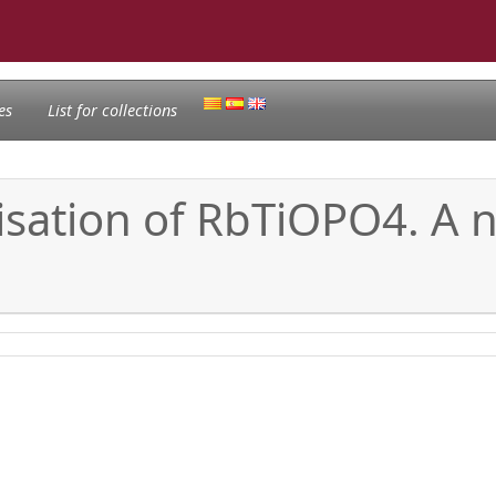
es
List for collections
sation of RbTiOPO4. A 