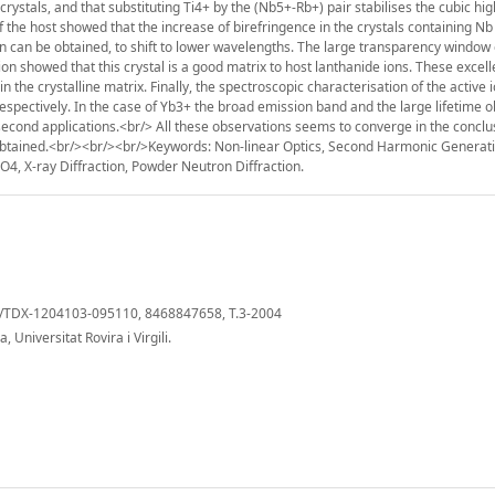
ystals, and that substituting Ti4+ by the (Nb5+-Rb+) pair stabilises the cubic hig
f the host showed that the increase of birefringence in the crystals containing N
 can be obtained, to shift to lower wavelengths. The large transparency window 
n showed that this crystal is a good matrix to host lanthanide ions. These excell
 the crystalline matrix. Finally, the spectroscopic characterisation of the active
respectively. In the case of Yb3+ the broad emission band and the large lifetime 
osecond applications.<br/> All these observations seems to converge in the conclu
 obtained.<br/><br/><br/>Keywords: Non-linear Optics, Second Harmonic Generatio
, X-ray Diffraction, Powder Neutron Diffraction.
cat/TDX-1204103-095110, 8468847658, T.3-2004
Universitat Rovira i Virgili.