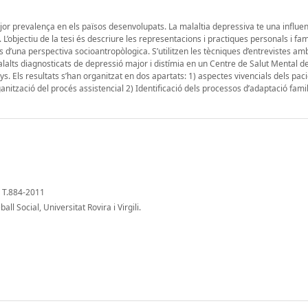
jor prevalença en els països desenvolupats. La malaltia depressiva te una influe
’objectiu de la tesi és descriure les representacions i practiques personals i fami
es d’una perspectiva socioantropòlogica. S’utilitzen les tècniques d’entrevistes am
 malalts diagnosticats de depressió major i distímia en un Centre de Salut Mental 
s. Els resultats s’han organitzat en dos apartats: 1) aspectes vivencials dels paci
anització del procés assistencial 2) Identificació dels processos d’adaptació famil
 T.884-2011
ll Social, Universitat Rovira i Virgili.