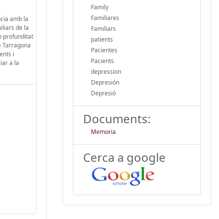
Family
Familiares
ncia amb la
liars de la
Familiars
b profunditat
patients
de Tarragona
Pacientes
ents i
Pacients
iar a la
depression
Depresión
Depresió
Documents:
Memoria
Cerca a google