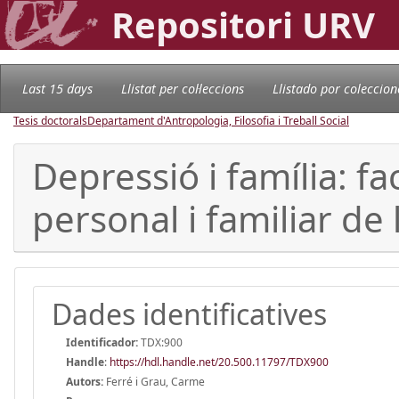
Repositori URV
Last 15 days
Llistat per col·leccions
Llistado por coleccion
Tesis doctorals
Departament d'Antropologia, Filosofia i Treball Social
Depressió i família: fa
personal i familiar de 
Dades identificatives
Identificador:
TDX:900
Handle
:
https://hdl.handle.net/20.500.11797/TDX900
Autors:
Ferré i Grau, Carme