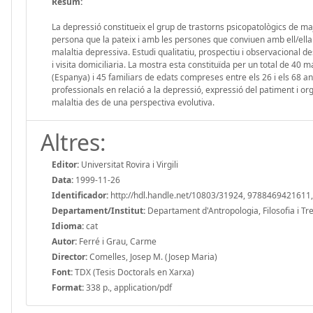
Resum:
La depressió constitueix el grup de trastorns psicopatològics de ma
persona que la pateix i amb les persones que conviuen amb ell/ella. L
malaltia depressiva. Estudi qualitatiu, prospectiu i observacional d
i visita domiciliaria. La mostra esta constituïda per un total de 40
(Espanya) i 45 familiars de edats compreses entre els 26 i els 68 any
professionals en relació a la depressió, expressió del patiment i org
malaltia des de una perspectiva evolutiva.
Altres:
Editor:
Universitat Rovira i Virgili
Data:
1999-11-26
Identificador:
http://hdl.handle.net/10803/31924, 9788469421611,
Departament/Institut:
Departament d'Antropologia, Filosofia i Treba
Idioma:
cat
Autor:
Ferré i Grau, Carme
Director:
Comelles, Josep M. (Josep Maria)
Font:
TDX (Tesis Doctorals en Xarxa)
Format:
338 p., application/pdf