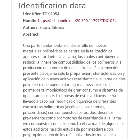
Identification data
Identifier:
TDX:1054
Handle
:
https://hdl.handle.net/20.500.11797/TDX1054
Authors:
Sauca, Silvana
Abstract:
Una parte fundamental del desarrollo de nuevos
materiales poliméricos se centra en la utilización de
agentes retardantes a la llama, los cuales contribuyen a
reducir la inherente combustibilidad de los polímeros y la
producción de humos y de gases tóxicos. El objetivo del
presente trabajo ha sido la preparación, characterización y
aplicación de nuevos aditivos retardantes a la llama de tipo
polimérico que pueden dar lugar al mezclarse con
polímeros termoplásticos de gran consumo a sistemas de
tipo intumescente. La síntesis de estos additivos se ha
llevado a cabo por modificación química de diferentes
estructuras polimericas (alcoholes, policetonas,
poliaziridinas) con compuestos fosforados, descritos
previamente como promotores de retardancia a la llama
y/o compuestos con nitrogeno. La eficacidad de algunos de
estos additivos ha sido estudiada por mezclarse con
polipropileno, uno de los más utilizados termoplasticos.