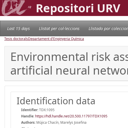
Repositori URV
Last 15 days
Llistat per col·leccions
Llistado por coleccio
Tesis doctorals
Departament d'Enginyeria Química
Environmental risk as
artificial neural netwo
Identification data
Identifier:
TDX:1095
Handle
:
https://hdl.handle.net/20.500.11797/TDX1095
Authors:
Mújica Chacín, Marelys Josefina