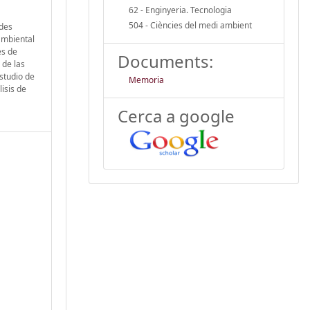
62 - Enginyeria. Tecnologia
504 - Ciències del medi ambient
edes
ambiental
es de
Documents:
 de las
studio de
Memoria
isis de
Cerca a google