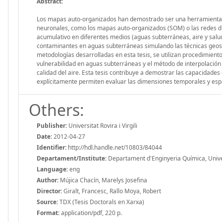
Abstract:
Los mapas auto-organizados han demostrado ser una herramienta ap
neuronales, como los mapas auto-organizados (SOM) o las redes di
acumulativo en diferentes medios (aguas subterráneas, aire y sal
contaminantes en aguas subterráneas simulando las técnicas geostad
metodologías desarrolladas en esta tesis, se utilizan procedimien
vulnerabilidad en aguas subterráneas y el método de interpolaci
calidad del aire. Esta tesis contribuye a demostrar las capacidade
explícitamente permiten evaluar las dimensiones temporales y esp
Others:
Publisher:
Universitat Rovira i Virgili
Date:
2012-04-27
Identifier:
http://hdl.handle.net/10803/84044
Departament/Institute:
Departament d'Enginyeria Química, Universi
Language:
eng
Author:
Mújica Chacín, Marelys Josefina
Director:
Giralt, Francesc, Rallo Moya, Robert
Source:
TDX (Tesis Doctorals en Xarxa)
Format:
application/pdf, 220 p.