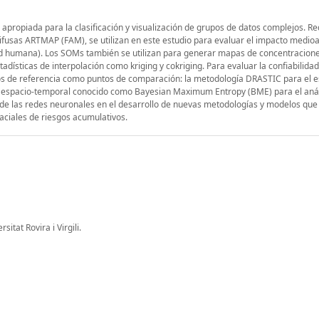
ropiada para la clasificación y visualización de grupos de datos complejos. R
fusas ARTMAP (FAM), se utilizan en este estudio para evaluar el impacto medio
ud humana). Los SOMs también se utilizan para generar mapas de concentracion
ísticas de interpolación como kriging y cokriging. Para evaluar la confiabilidad
tos de referencia como puntos de comparación: la metodología DRASTIC para el e
ón espacio-temporal conocido como Bayesian Maximum Entropy (BME) para el anál
s de las redes neuronales en el desarrollo de nuevas metodologías y modelos que
aciales de riesgos acumulativos.
tat Rovira i Virgili.