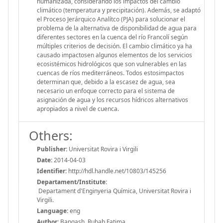
humanizada, considerando los impactos del cambio
climático (temperatura y precipitación). Además, se adaptó
el Proceso Jerárquico Analítco (PJA) para solucionar el
problema de la alternativa de disponibilidad de agua para
diferentes sectores en la cuenca del río Francolí según
múltiples criterios de decisión. El cambio climático ya ha
causado impactosen algunos elementos de los servicios
ecosistémicos hidrológicos que son vulnerables en las
cuencas de ríos mediterráneos. Todos estosimpactos
determinan que, debido a la escasez de agua, sea
necesario un enfoque correcto para el sistema de
asignación de agua y los recursos hídricos alternativos
apropiados a nivel de cuenca.
Others:
Publisher:
Universitat Rovira i Virgili
Date:
2014-04-03
Identifier:
http://hdl.handle.net/10803/145256
Departament/Institute:
Departament d'Enginyeria Química, Universitat Rovira i
Virgili.
Language:
eng
Author:
Bangash, Rubab Fatima