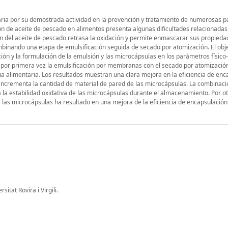
taria por su demostrada actividad en la prevención y tratamiento de numerosas pa
n de aceite de pescado en alimentos presenta algunas dificultades relacionadas
ión del aceite de pescado retrasa la oxidación y permite enmascarar sus propieda
ombinando una etapa de emulsificación seguida de secado por atomización. El obj
ación y la formulación de la emulsión y las microcápsulas en los parámetros físic
 por primera vez la emulsificación por membranas con el secado por atomizació
ia alimentaria. Los resultados muestran una clara mejora en la eficiencia de enc
 incrementa la cantidad de material de pared de las microcápsulas. La combinaci
 la estabilidad oxidativa de las microcápsulas durante el almacenamiento. Por ot
 las microcápsulas ha resultado en una mejora de la eficiencia de encapsulación
tat Rovira i Virgili.