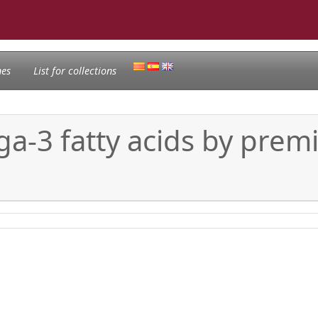
nes
List for collections
ga-3 fatty acids by pre