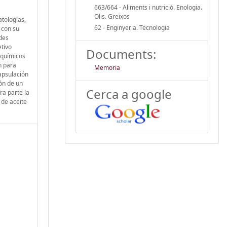
663/664 - Aliments i nutrició. Enologia.
Olis. Greixos
tologías,
62 - Enginyeria. Tecnologia
 con su
des
etivo
Documents:
o-químicos
n para
Memoria
apsulación
ón de un
Cerca a google
ra parte la
 de aceite