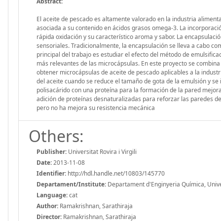
Abstract:
El aceite de pescado es altamente valorado en la industria alimen
asociada a su contenido en ácidos grasos omega-3. La incorporació
rápida oxidación y su característico aroma y sabor. La encapsulac
sensoriales. Tradicionalmente, la encapsulación se lleva a cabo c
principal del trabajo es estudiar el efecto del método de emulsific
más relevantes de las microcápsulas. En este proyecto se combina
obtener microcápsulas de aceite de pescado aplicables a la industr
del aceite cuando se reduce el tamaño de gota de la emulsión y se
polisacárido con una proteína para la formación de la pared mejora
adición de proteínas desnaturalizadas para reforzar las paredes de
pero no ha mejora su resistencia mecánica
Others:
Publisher:
Universitat Rovira i Virgili
Date:
2013-11-08
Identifier:
http://hdl.handle.net/10803/145770
Departament/Institute:
Departament d'Enginyeria Química, Universi
Language:
cat
Author:
Ramakrishnan, Sarathiraja
Director:
Ramakrishnan, Sarathiraja