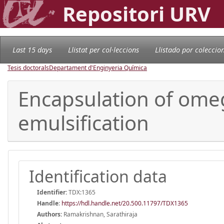
Repositori URV
Last 15 days
Llistat per col·leccions
Llistado por coleccio
Tesis doctorals
Departament d'Enginyeria Química
Encapsulation of ome
emulsification
Identification data
Identifier:
TDX:1365
Handle
:
https://hdl.handle.net/20.500.11797/TDX1365
Authors:
Ramakrishnan, Sarathiraja